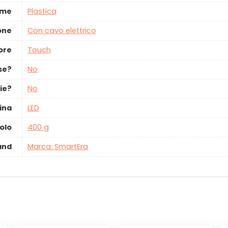
ume
‎Plastica
ione
‎Con cavo elettrico
tore
‎Touch
use?
‎No
ie?
‎No
ina
‎LED
olo
‎400 g
and
Marca: SmartEra