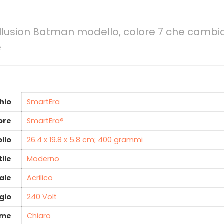
Illusion Batman modello, colore 7 che cambia
e
hio
‎SmartEra
ore
‎SmartEra®
ollo
‎26.4 x 19.8 x 5.8 cm; 400 grammi
tile
‎Moderno
ale
‎Acrilico
gio
‎240 Volt
ume
‎Chiaro