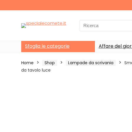
Search
for:
Sfoglia le categorie
Affare del gio
Home
Shop
Lampade da scrivania
Sma
da tavolo luce