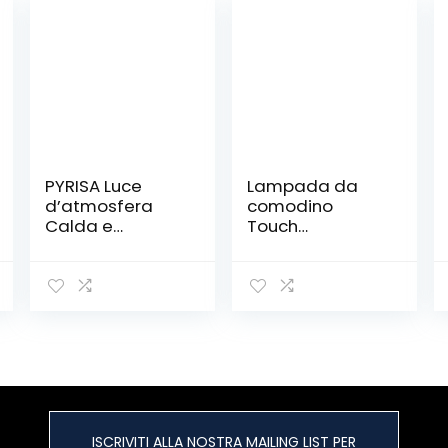
PYRISA Luce
Lampada da
d’atmosfera
comodino
Calda e
Touch
Romantica
Dimmable:
Lampada da
Lampada da
Comodino
tavolo
Moderna per
Dimmable
Camera da
Control
Letto con Luce
Moderna
Calda E Luce
lampada da
Notturna
tavolo a LED
(Colore : D)
Retro con
lampadine la
ISCRIVITI ALLA NOSTRA MAILING LIST PER
lettura