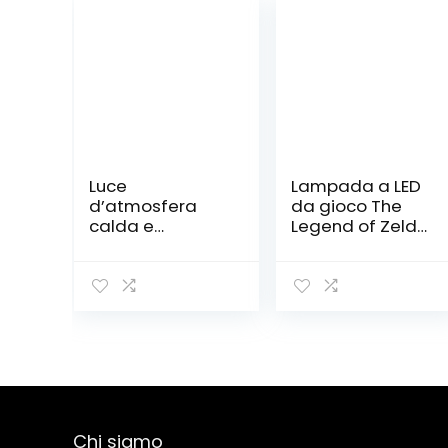
Luce
Lampada a LED
d’atmosfera
da gioco The
calda e
Legend of Zelda
romantica
Majora’s Mask
Lampada Da
cambia colore
Tavolo In
USB luce
Ceramica
notturna e
Interamente In
decorazione
Rame
Soggiorno
Camera Da
Letto Comodino
Lampada Da
Chi siamo
Notte Studio