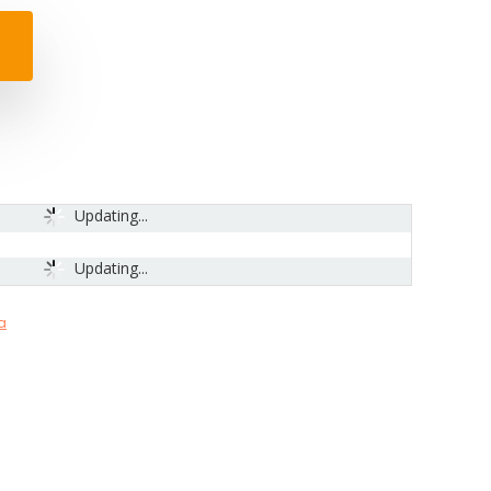
Updating...
Updating...
a