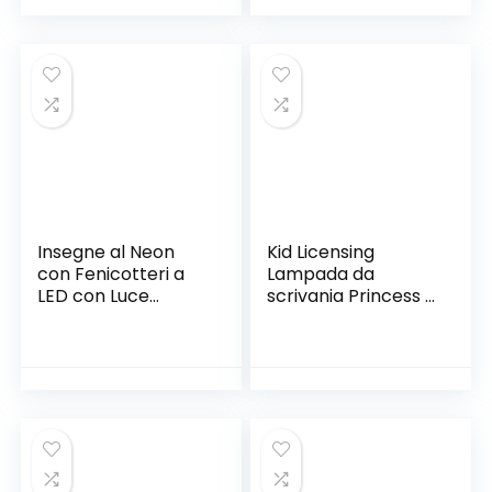
Insegne al Neon
Kid Licensing
con Fenicotteri a
Lampada da
LED con Luce
scrivania Princess –
Decorativa per
Lampada
Base di Supporto,
Decorazioni Tavolo
per Festa di
Compleanno,
Camera dei
Bambini, Soggiorno,
Decorazioni per