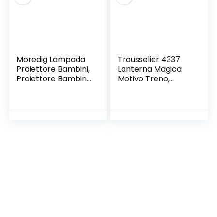
Feste di Nozze
Moredig Lampada
Trousselier 4337
Proiettore Bambini,
Lanterna Magica
Proiettore Bambini
Motivo Treno,
Soffitto,Lampada
Naturale
Bambini Notturna,
LED Colorful Light,
360 ° Rotation, for
Birthday, Wedding,
Room Decoration