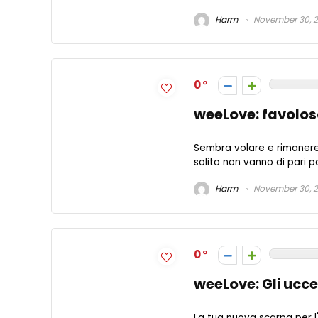
Harm
November 30, 
0
weeLove: favoloso
Sembra volare e rimanere e
solito non vanno di pari pa
Harm
November 30, 
0
weeLove: Gli uccel
La tua nuova scarpa per l