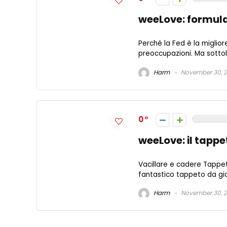
weeLove: formul
Perché la Fed è la miglior
preoccupazioni. Ma sottol
Harm
November 30, 
0
weeLove: il tappe
Vacillare e cadere Tappeti
fantastico tappeto da gio
Harm
November 30, 