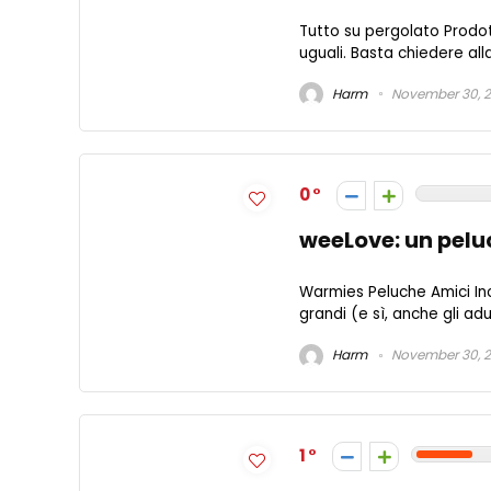
Tutto su pergolato Prodott
uguali. Basta chiedere alla
Harm
November 30, 
0
weeLove: un pelu
Warmies Peluche Amici Inc
grandi (e sì, anche gli adul
Harm
November 30, 
1