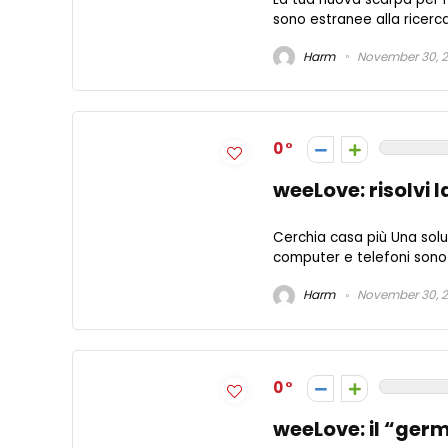
sono estranee alla ricerca
Harm
November 30, 
0
weeLove: risolvi 
Cerchia casa più Una soluzi
computer e telefoni sono 
Harm
November 30, 
0
weeLove: il “germ