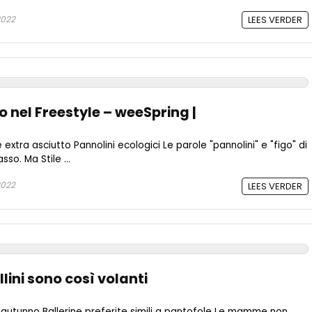
2022
LEES VERDER
 nel Freestyle – weeSpring |
xtra asciutto Pannolini ecologici Le parole "pannolini" e "figo" di
sso. Ma Stile ...
2022
LEES VERDER
lini sono così volanti
'autunno Ballerine preferite simili a pantofole Le mamme non