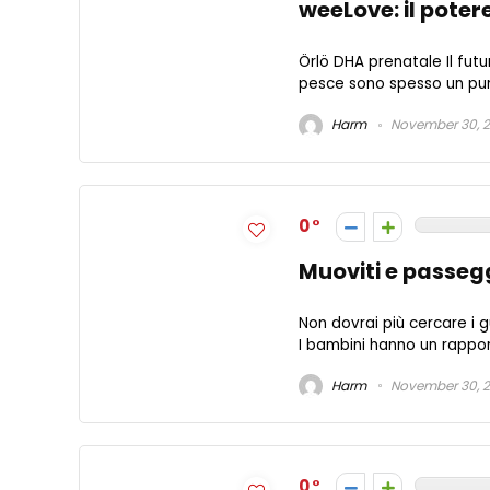
weeLove: il potere
Örlö DHA prenatale Il futur
pesce sono spesso un punt
Harm
November 30, 
0
Muoviti e passegg
Non dovrai più cercare i 
I bambini hanno un rapport
Harm
November 30, 
0