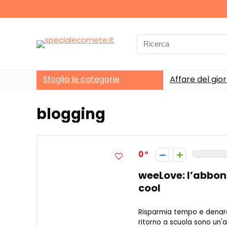
Search
for:
Sfoglia le categorie
Affare del gio
blogging
0
weeLove: l’abbon
cool
Risparmia tempo e denaro c
ritorno a scuola sono un'a