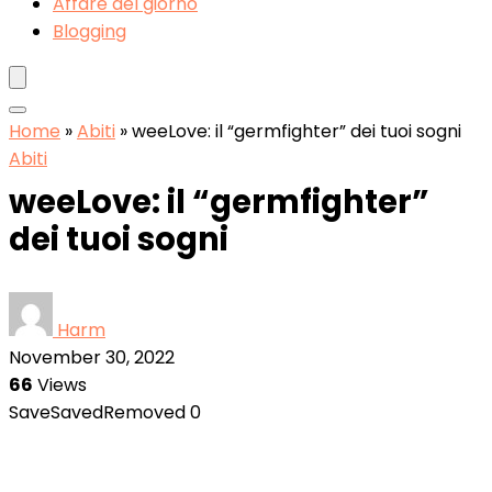
Affare del giorno
Blogging
Home
»
Abiti
»
weeLove: il “germfighter” dei tuoi sogni
Abiti
weeLove: il “germfighter”
dei tuoi sogni
Harm
November 30, 2022
66
Views
Save
Saved
Removed
0