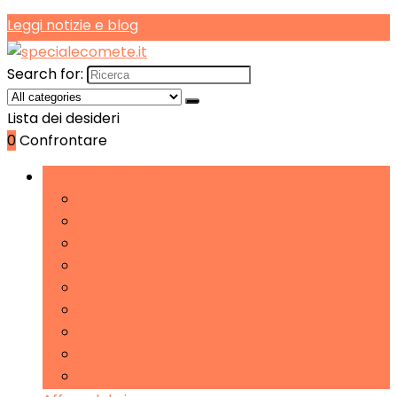
Leggi notizie e blog
Search for:
Lista dei desideri
0
Confrontare
Sfoglia le categorie
Lampadari
Lampade da scrivania
Lampade da tavolo e abat-jour
Lampade da terra
Lampade del buonumore
Luci da parete
Luci notturne per bambini
Torce
Wake-up Light