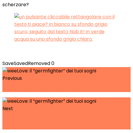
scherzare?
Save
Saved
Removed
0
Previous
weeLove: un peluche rilassante
Next
weeLove: risolvi la saga del tempo sullo
schermo