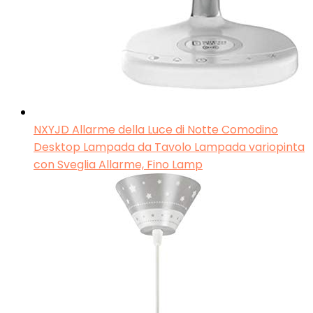
NXYJD Allarme della Luce di Notte Comodino
Desktop Lampada da Tavolo Lampada variopinta
con Sveglia Allarme, Fino Lamp