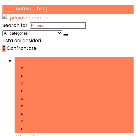
Leggi notizie e blog
Search for:
Lista dei desideri
0
Confrontare
Sfoglia le categorie
Lampadari
Lampade da scrivania
Lampade da tavolo e abat-jour
Lampade da terra
Lampade del buonumore
Luci da parete
Luci notturne per bambini
Torce
Wake-up Light