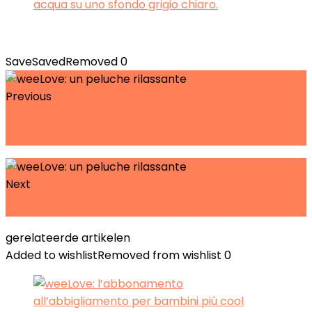
Save
Saved
Removed
0
Previous
weeLove: il potere della nutrizione delle
piante
Next
weeLove: il "germfighter" dei tuoi sogni
gerelateerde artikelen
Added to wishlist
Removed from wishlist
0