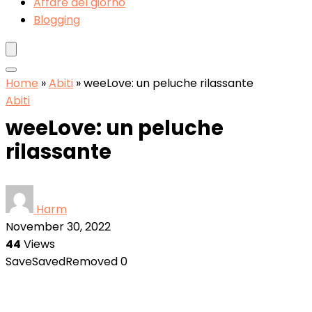
Affare del giorno
Blogging
Home
»
Abiti
»
weeLove: un peluche rilassante
Abiti
weeLove: un peluche
rilassante
Harm
November 30, 2022
44
Views
Save
Saved
Removed
0