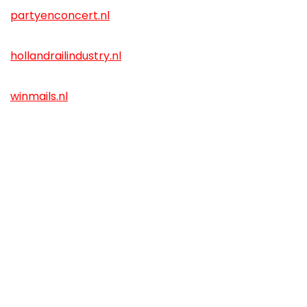
partyenconcert.nl
hollandrailindustry.nl
winmails.nl