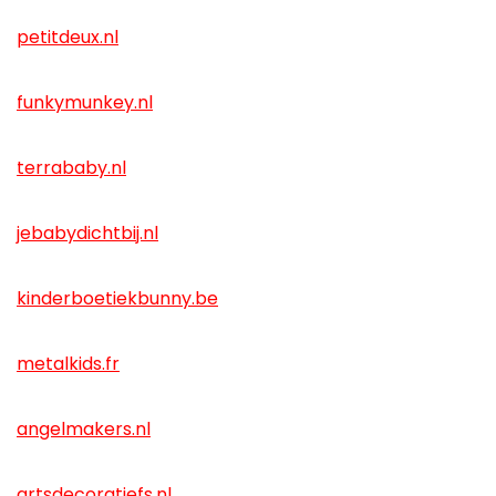
petitdeux.nl
funkymunkey.nl
terrababy.nl
jebabydichtbij.nl
kinderboetiekbunny.be
metalkids.fr
angelmakers.nl
artsdecoratiefs.nl