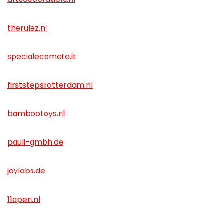
therulez.nl
specialecomete.it
firststepsrotterdam.nl
bambootoys.nl
pauli-gmbh.de
joylabs.de
11apen.nl