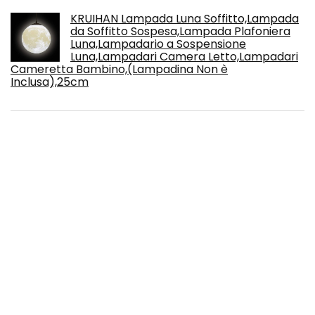
KRUIHAN Lampada Luna Soffitto,Lampada
da Soffitto Sospesa,Lampada Plafoniera
Luna,Lampadario a Sospensione
Luna,Lampadari Camera Letto,Lampadari
Cameretta Bambino,(Lampadina Non è
Inclusa),25cm
Sveglia per bambini luminosa, 3 colori, luce
notturna, ricaricabile, LED sveglia digitale
con grazioso unicorno per bambina, Ado
Snooze, sveglia, colore: malva
Chi siamo
specialecomete.it è un moderno sito Web di confronto e