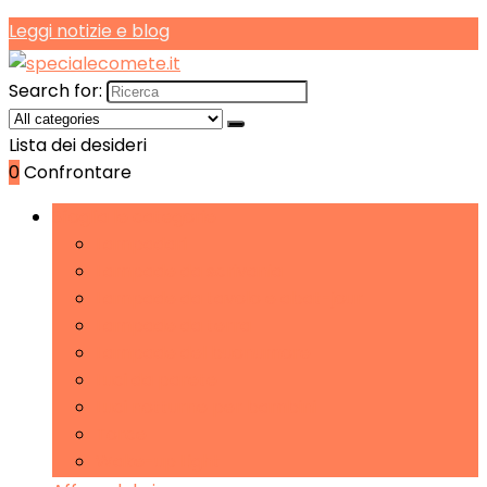
Leggi notizie e blog
Search for:
Lista dei desideri
0
Confrontare
Sfoglia le categorie
Lampadari
Lampade da scrivania
Lampade da tavolo e abat-jour
Lampade da terra
Lampade del buonumore
Luci da parete
Luci notturne per bambini
Torce
Wake-up Light