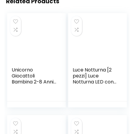
Related Products
Unicorno
Luce Notturna [2
Giocattoli
pezzi] Luce
Bambina 2-8 Anni,
Notturna LED con
360° Rotazione
Sensore
Proiettore Bambini
Crepuscolare
Unicorno Bambina
Plug&Play Luce
Regalo 4-7 Anni,
notturna bambini
Proiettore Stelle
da presa per
Unicorno
Camerette,
Giocattolo, Regali
Camere da Letto,
Bambina Bimba
Garage,Bagni,Bian