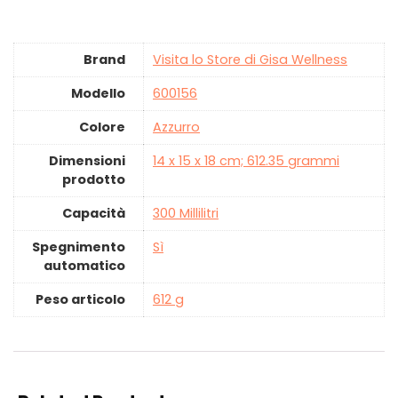
Brand
Visita lo Store di Gisa Wellness
Modello
‎600156
Colore
‎Azzurro
Dimensioni
‎14 x 15 x 18 cm; 612.35 grammi
prodotto
Capacità
‎300 Millilitri
Spegnimento
‎Sì
automatico
Peso articolo
‎612 g