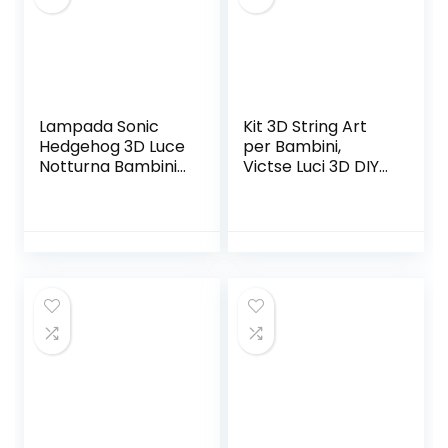
Bambini
co Caldo
Compleanno 3-10
Anni
Lampada Sonic
Kit 3D String Art
Hedgehog 3D Luce
per Bambini,
Notturna Bambini-
Victse Luci 3D DIY
16 Variazioni Di
Bambini Luce
Colore/1
Notturna,
Telecomando/1
Artigianato Regalo
Base Nera/-
Giocattolo per
Decorazione
Ragazze e Ragazzi,
Camera Regali
Regali per Natale
Creativi Anime
Compleanno
Gadget Per
Bambino Ragazzo
Uomo Sonic Fans
(Sonic Stand)