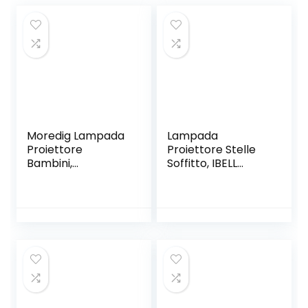
Moredig Lampada
Lampada
Proiettore
Proiettore Stelle
Bambini,
Soffitto, IBELL
Proiettore Bambini
Proiettore Cielo
Soffitto,Lampada
Stellato Luce
Bambini Notturna,
Notturna Bambini,
LED Colorful Light,
Luci Proiettore
360 ° Rotation, for
Galassia con
Birthday, Wedding,
Rumore Bianco,
Room Decoration
Bluetooth, Timer,
Telecomando per
Adulti Festa Regalo
Decorazioni