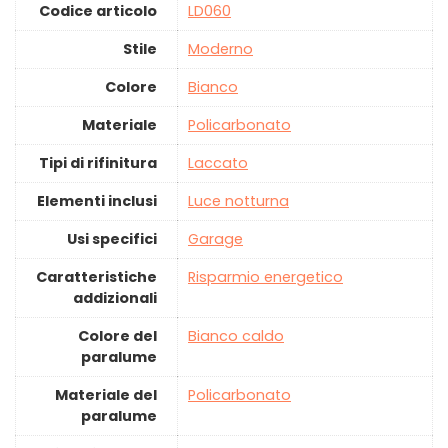
Codice articolo
‎LD060
Stile
‎Moderno
Colore
‎Bianco
Materiale
‎Policarbonato
Tipi di rifinitura
‎Laccato
Elementi inclusi
‎Luce notturna
Usi specifici
‎Garage
Caratteristiche
‎Risparmio energetico
addizionali
Colore del
‎Bianco caldo
paralume
Materiale del
‎Policarbonato
paralume