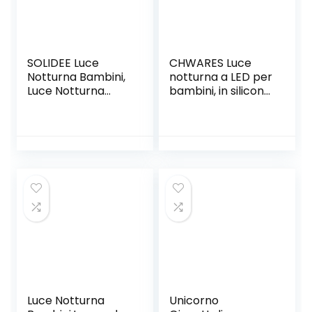
SOLIDEE Luce
CHWARES Luce
Notturna Bambini,
notturna a LED per
Luce Notturna
bambini, in silicone,
Bambini Silicone, 7
lampada da
Multicolori LED, USB
comodino, con
Ricaricabile Lucina
illuminazione a 7
Notturna per
colori, funzione
Bambini
touch, USB, luce
Cameretta Regalo
notturna per la
Neonato
cameretta dei
bambini,
compleanno,regal
o,ricaricabile
Luce Notturna
Unicorno