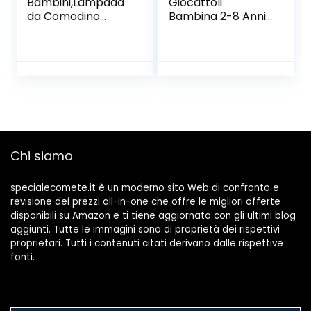
Bambini,Lampada
Giocattoli
da Comodino
Bambina 2-8 Anni,
Ricaricabile
360° Rotazione
USB,Luce Notturna
Proiettore Bambini
LED con Luce
Unicorno Bambina
Calda
Regalo 4-7 Anni,
Dimmerabile
Proiettore Stelle
Progressive&Luce
Unicorno
a 7
Giocattolo, Regali
Colori,Touch&Inter
Bambina Bimba
ruttore,Timer per
Bambini
Chi siamo
Cameretta,Camp
Compleanno 3-10
eggio, Regalo
Anni
specialecomete.it è un moderno sito Web di confronto e
revisione dei prezzi all-in-one che offre le migliori offerte
disponibili su Amazon e ti tiene aggiornato con gli ultimi blog
aggiunti. Tutte le immagini sono di proprietà dei rispettivi
proprietari. Tutti i contenuti citati derivano dalle rispettive
fonti.