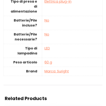
Tipo di presa e
‎Elettrica plug-in
di
alimentazione
Batterie/Pile
‎No
incluse?
Batterie/Pile
‎No
necessarie?
Tipo di
‎LED
lampadina
Peso articolo
‎60 g
Brand
Marca: Suright
Related Products