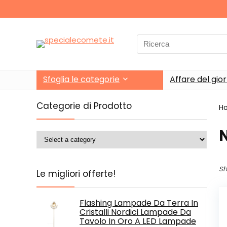
Search
for:
Sfoglia le categorie
Affare del gio
Categorie di Prodotto
H
‎
Sh
Le migliori offerte!
Flashing Lampade Da Terra In
Cristalli Nordici Lampade Da
Tavolo In Oro A LED Lampade