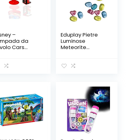
sney –
Eduplay Pietre
ampada da
Luminose
volo Cars
Meteorite
19744 Rosso
Luminoso di Circa
2 X 2 Centimetri
Situato A 24 Parti