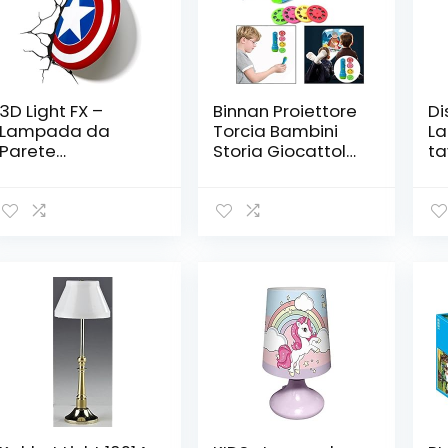
3D Light FX –
Binnan Proiettore
Di
Lampada da
Torcia Bambini
L
Parete
Storia Giocattolo
ta
Decorativa a LED,
del Proiettore di
WD
a Forma di Scudo
Storia-Quattro
di Capitan
Storie Classiche
America della
per Bambini, 32
Marvel
Scene