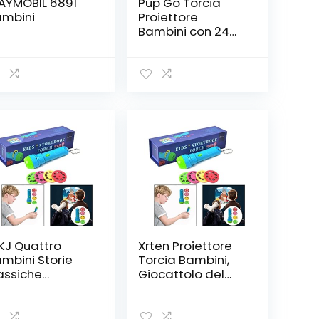
AYMOBIL 6891
Pup Go Torcia
mbini
Proiettore
Bambini con 24
Immagini
Unicorno, Storie
Diapositive Torcia
Giocattoli per
Parete Soffitto
Tenda, Crea Le
tue Storie, Regali
Fiabe Bambina 3+
Anni (Unicorno)
KJ Quattro
Xrten Proiettore
mbini Storie
Torcia Bambini,
assiche
Giocattolo del
oiettore Torcia
Proiettore di
oria Storie
Storia,Quattro
oiettore
Storie Classiche