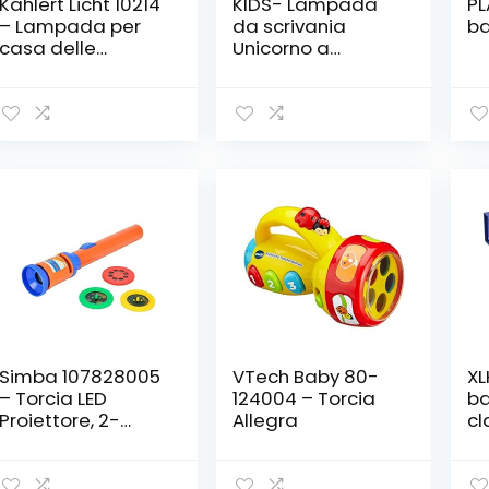
Kahlert Licht 10214
KIDS- Lampada
PL
– Lampada per
da scrivania
ba
casa delle
Unicorno a
Bambole, con
batteria, 18 x 9
Base in Metallo e
cm, multicolore
Paralume in
(KL10079)
plastica
Simba 107828005
VTech Baby 80-
XL
– Torcia LED
124004 – Torcia
ba
Proiettore, 2-
Allegra
cl
Assortiti
Pr
st
pr