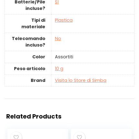
Batterie/Pile
‎Sì
incluse?
Tipi di
‎Plastica
materiale
Telecomando
‎No
incluso?
Color
‎Assortiti
Peso articolo
‎10 g
Brand
Visita lo Store di Simba
Related Products