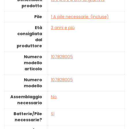
prodotto
Pile
‎1 A pile necessarie. (incluse)
Età
‎3 anni e più
consigliata
dal
produttore
Numero
‎107828005
modello
articolo
Numero
‎107828005
modello
Assemblaggio
‎No
necessario
Batterie/Pile
‎Sì
necessarie?