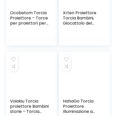
Ocobetom Torcia
Xrten Proiettore
Proiettore – Torce
Torcia Bambini,
per proiettori per
Giocattolo del
Bambini Carini di
Proiettore di
Design dei Cartoni
Storia,Quattro
Animati |
Storie Classiche
Giocattolo del
per Bambini, 32
proiettore di Luce
Scene
Notturna per
l’apprendimento
dell’istruzione per
Bambini
Voiakiu Torcia
HahaGo Torcia
proiettore Bambini
Proiettore
storie – Torcia
Illuminazione a