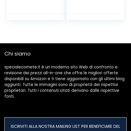
Bambini con
Proiezione Torce
Funzione di
Fiabesche Luce
proiettore
Giocattolo
Diapositive –
Lampada Scivolo
Proiettore per
Apprendimento
Bambini e Torcia
Educativo Luce
per Bambini –
Notturna per
Torce racconta
Bambini (120
storie
Immagini, 5 Temi)
Chi siamo
specialecomete.it è un moderno sito Web di confronto e
revisione dei prezzi all-in-one che offre le migliori offerte
disponibili su Amazon e ti tiene aggiornato con gli ultimi blog
aggiunti. Tutte le immagini sono di proprietà dei rispettivi
proprietari. Tutti i contenuti citati derivano dalle rispettive
fonti.
ISCRIVITI ALLA NOSTRA MAILING LIST PER BENEFICIARE DEL