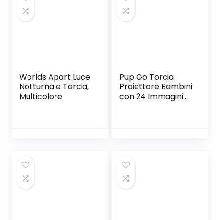
Worlds Apart Luce
Pup Go Torcia
Notturna e Torcia,
Proiettore Bambini
Multicolore
con 24 Immagini
Unicorno, Storie
Diapositive Torcia
Giocattoli per
Parete Soffitto
Tenda, Crea Le tue
Storie, Regali Fiabe
Bambina 3+ Anni
(Unicorno)