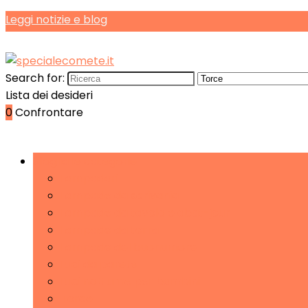
Leggi notizie e blog
Search for:
Lista dei desideri
0
Confrontare
Sfoglia le categorie
Lampadari
Lampade da scrivania
Lampade da tavolo e abat-jour
Lampade da terra
Lampade del buonumore
Luci da parete
Luci notturne per bambini
Torce