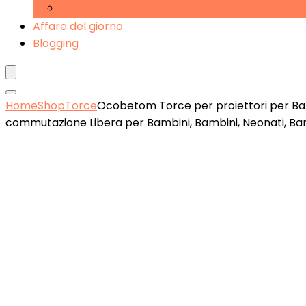
Wake-up Light
Affare del giorno
Blogging
Home
Shop
Torce
Ocobetom Torce per proiettori per Bam
commutazione Libera per Bambini, Bambini, Neonati, Ba