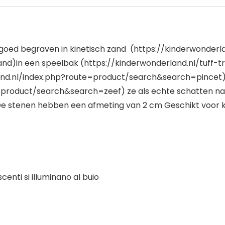
 goed begraven in kinetisch zand (https://kinderwonderl
)in een speelbak (https://kinderwonderland.nl/tuff-tra
land.nl/index.php?route=product/search&search=pincet).
product/search&search=zeef) ze als echte schatten naa
cht! De stenen hebben een afmeting van 2 cm Geschikt voor 
centi si illuminano al buio