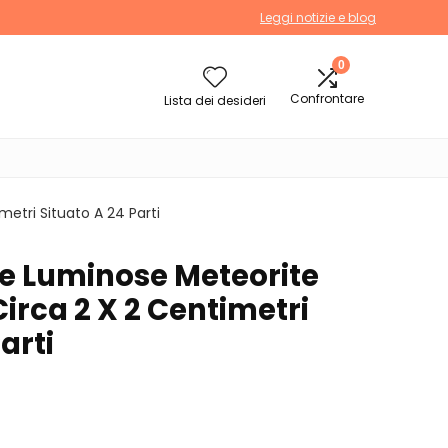
Leggi notizie e blog
0
Confrontare
Lista dei desideri
etri Situato A 24 Parti
re Luminose Meteorite
irca 2 X 2 Centimetri
arti
.