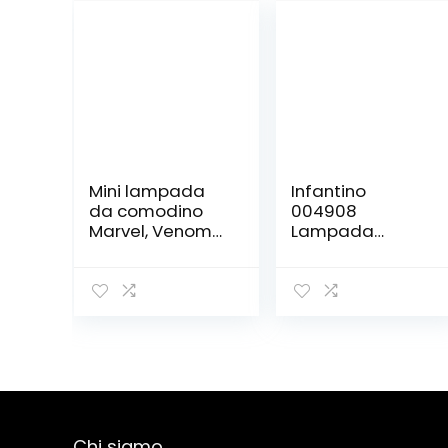
Mini lampada
Infantino
da comodino
004908
Marvel, Venom
Lampada
Icon Light, 10 cm
Proiettore,
Nero
plastica, rosa
Chi siamo