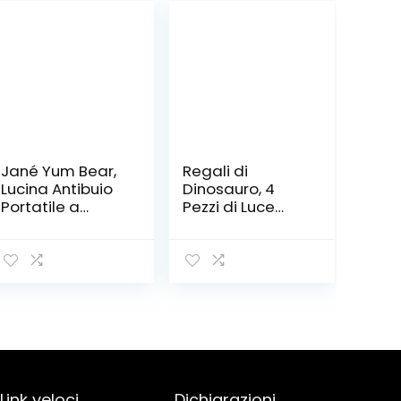
Jané Yum Bear,
Regali di
Lucina Antibuio
Dinosauro, 4
Portatile a
Pezzi di Luce
Forma de
Notturna con
Orsetto, Illumina
Lampada a
Dolcemente la
Dinosauro 3D
Stanza, Include
con 16 Cambi di
due Programmi,
Colore e
Dimensione
Telecomando,
Piccolo
Regali per
Bambini da 3 4 5
6+ anni (4 pcs)
Link veloci
Dichiarazioni