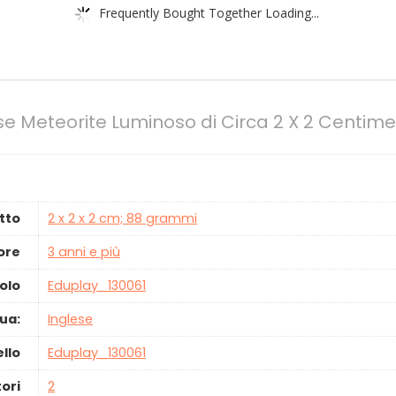
Frequently Bought Together Loading...
e Meteorite Luminoso di Circa 2 X 2 Centimetr
tto
‎2 x 2 x 2 cm; 88 grammi
ore
‎3 anni e più
olo
‎Eduplay_130061
ua:
‎Inglese
llo
‎Eduplay_130061
ori
‎2