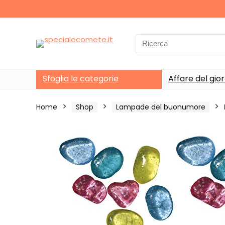
Search
for:
Sfoglia le categorie
Affare del gio
Home
Shop
Lampade del buonumore