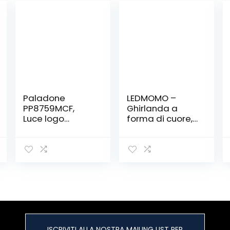
Paladone
LEDMOMO –
PP8759MCF,
Ghirlanda a
Luce logo
forma di cuore,
Minecraft
dimensioni: 3 m,
20 LED,
alimentata da
batterie, luci
fatate, ottima
per ingresso,
Natale, stanza
da letto, nozze,
esterno, anche
per giocare,
ISCRIVITI ALLA NOSTRA MAILING LIST PER