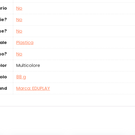
rio
‎No
ie?
‎No
use?
‎No
iale
‎Plastica
so?
‎No
lor
‎Multicolore
olo
‎88 g
and
Marca: EDUPLAY