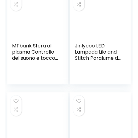
MTbank Sfera al
Jinlycoo LED
plasma Controllo
Lampada Lilo and
del suono e tocco
Stitch Paralume da
Presa USB Sfera
tavolo a forma di
magica per
chitarra con
decorazioni,
pupazzo di cartoni
camera da letto e
animati a forma di
regali per bambini
orsacchiotto 3D
ottico 7 Color USB
luce notturna per
la delle ragazze e
la camera