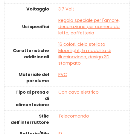
Voltaggio
‎3.7 Volt
‎Regalo speciale per l'amore,
Usi specifici
decorazione per camera da
letto, caffetteria
‎16 colori, cielo stellato
Caratteristiche
Moonlight, 5 modalità di
addizionali
illuminazione, design 3D
stampato
Materiale del
‎PVC
paralume
Tipo di presa e
‎Con cavo elettrico
di
alimentazione
Stile
‎Telecomando
dell'interruttore
Batterie/Pile
‎Sì