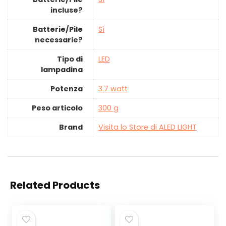
incluse?
Batterie/Pile
‎Sì
necessarie?
Tipo di
‎LED
lampadina
Potenza
‎3.7 watt
Peso articolo
‎300 g
Brand
Visita lo Store di ALED LIGHT
Related Products