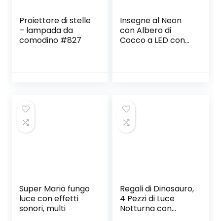
Proiettore di stelle
Insegne al Neon
– lampada da
con Albero di
comodino #827
Cocco a LED con
Luce Decorativa
per Base di
Supporto,
Decorazioni Tavolo
per Natale, Festa
di
Compleanno,Cam
era dei
Bambini,Soggiorno,
Decorazioni per
Feste di Nozze
Super Mario fungo
Regali di Dinosauro,
luce con effetti
4 Pezzi di Luce
sonori, multi
Notturna con
Lampada a