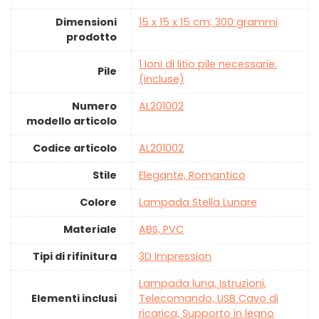
Dimensioni
‎15 x 15 x 15 cm; 300 grammi
prodotto
‎1 Ioni di litio pile necessarie.
Pile
(incluse)
Numero
‎AL201002
modello articolo
Codice articolo
‎AL201002
Stile
‎Elegante, Romantico
Colore
‎Lampada Stella Lunare
Materiale
‎ABS, PVC
Tipi di rifinitura
‎3D Impression
‎Lampada luna, Istruzioni,
Elementi inclusi
Telecomando, USB Cavo di
ricarica, Supporto in legno