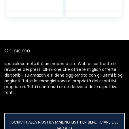
Dinosauro 3D con
16 Cambi di Colore
e Telecomando,
Regali per Bambini
da 3 4 5 6+ anni (4
pcs)
Chi siamo
specialecomete.it è un moderno sito Web di confronto e
revisione dei prezzi all-in-one che offre le migliori offerte
disponibili su Amazon e ti tiene aggiornato con gli ultimi blog
aggiunti. Tutte le immagini sono di proprietà dei rispettivi
proprietari. Tutti i contenuti citati derivano dalle rispettive
fonti.
ISCRIVITI ALLA NOSTRA MAILING LIST PER BENEFICIARE DEL
MEGLIO