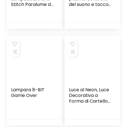
Stitch Paralume da
del suono e tocco
tavolo a forma di
Presa USB Sfera
chitarra con
magica per
pupazzo di cartoni
decorazioni,
animati a forma di
camera da letto e
orsacchiotto 3D
regali per bambini
ottico 7 Color USB
luce notturna per
la delle ragazze e
la camera
Lampara 8-BIT
Luce al Neon, Luce
Game Over
Decorativa a
Forma di Cartello
a Forma di Delfino,
Decorazioni Murali
per Natale, Festa
di Compleanno,