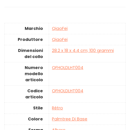
Marchio
‎QiaoFei
Produttore
‎QiaoFei
Dimensioni
‎28.2 x 18 x 4.4 cm; 100 grammi
del collo
Numero
‎QFHOLDLHT004
modello
articolo
Codice
‎QFHOLDLHT004
articolo
Stile
‎Rétro
Colore
‎Palmtree Di Base
Forma
‎Albero