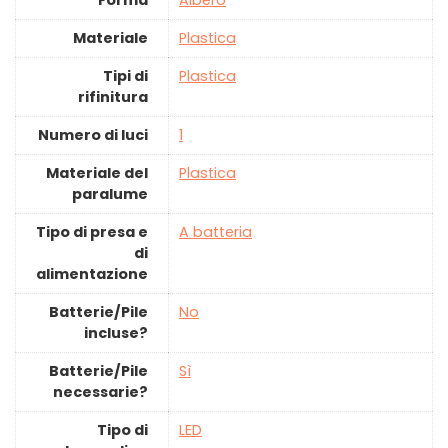
Materiale
‎Plastica
Tipi di
‎Plastica
rifinitura
Numero di luci
‎1
Materiale del
‎Plastica
paralume
Tipo di presa e
‎A batteria
di
alimentazione
Batterie/Pile
‎No
incluse?
Batterie/Pile
‎Sì
necessarie?
Tipo di
‎LED