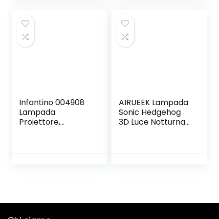
Camera dei
Bambini,
Soggiorno,
Decorazioni per
Feste di
Matrimonio (blu)
Infantino 004908
AIRUEEK Lampada
Lampada
Sonic Hedgehog
Proiettore,
3D Luce Notturna
plastica, rosa
Bambini-16
Variazioni Di
Colore/1
Telecomando/1
Base Nera/-
Decorazione
Camera Regali
Creativi Anime
Gadget Per