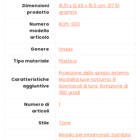
Dimensioni
‎16.51 x 12.45 x 16.5 cm; 317.51
prodotto
grammi
Numero
‎RCPL-003
modello
articolo
Genere
‎Unisex
Tipo materiale
‎Plastica
‎Proiezione dello spazio esterno,
Caratteristiche
Modalità luce notturna, 8
aggiuntive
Spettacoli di luce, Rotazione di
360 gradi
Numero di
‎1
articoli
Stile
‎Torre
‎Regalo per innamorati, bambini,