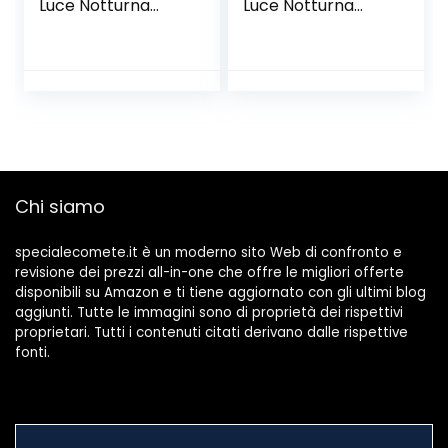
Luce Notturna
Luce Notturna
Bambini con Timer
Bambini, Galaxy
7 Multicolori LED
Proiettore
Coniglio Lampada
Lampada con
Notturna Silicone
Bluetooth,
Luci Notturne USB
Telecomando,
Cameretta
Luce Notturna per
Bambina Regalo
Camera dei
Neonato
Bambini
Chi siamo
specialecomete.it è un moderno sito Web di confronto e
revisione dei prezzi all-in-one che offre le migliori offerte
disponibili su Amazon e ti tiene aggiornato con gli ultimi blog
aggiunti. Tutte le immagini sono di proprietà dei rispettivi
proprietari. Tutti i contenuti citati derivano dalle rispettive
fonti.