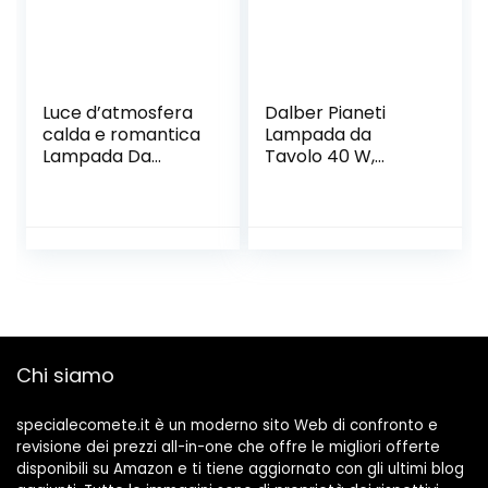
Luce d’atmosfera
Dalber Pianeti
calda e romantica
Lampada da
Lampada Da
Tavolo 40 W,
Tavolo In
Multicolore, 300 x
Ceramica
150 x 150
Interamente In
Rame Soggiorno
Camera Da Letto
Comodino
Lampada Da Notte
Studio
Decorazione
Chi siamo
specialecomete.it è un moderno sito Web di confronto e
revisione dei prezzi all-in-one che offre le migliori offerte
disponibili su Amazon e ti tiene aggiornato con gli ultimi blog