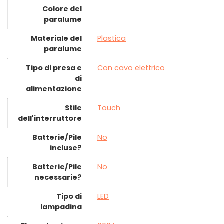
Colore del
paralume
Materiale del
‎Plastica
paralume
Tipo di presa e
‎Con cavo elettrico
di
alimentazione
Stile
‎Touch
dell'interruttore
Batterie/Pile
‎No
incluse?
Batterie/Pile
‎No
necessarie?
Tipo di
‎LED
lampadina