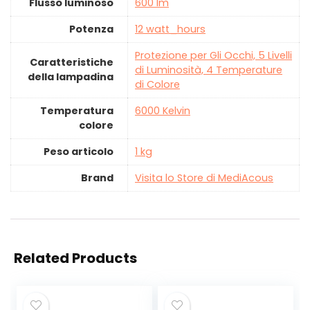
Flusso luminoso
‎600 lm
Potenza
‎12 watt_hours
‎Protezione per Gli Occhi, 5 Livelli
Caratteristiche
di Luminosità, 4 Temperature
della lampadina
di Colore
Temperatura
‎6000 Kelvin
colore
Peso articolo
‎1 kg
Brand
Visita lo Store di MediAcous
Related Products