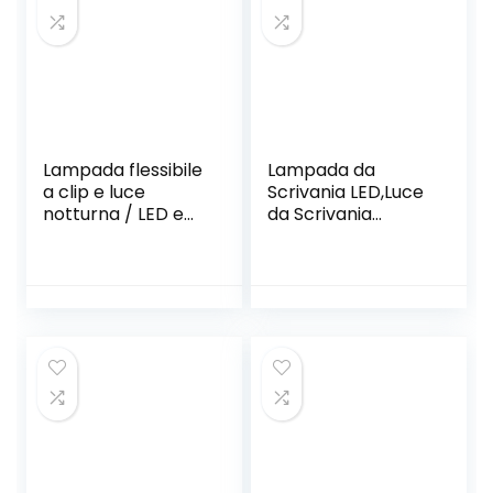
Lampada flessibile
Lampada da
a clip e luce
Scrivania LED,Luce
notturna / LED e
da Scrivania
USB ricaricabile /
Dimmerabile,Lamp
Lampada da
ada da Tavolo
lettura a clip /
Controllo Touch
Lampada da
Sensitive con
lettura a clip per
360°Girevole/4
scrivania,
Livelli di
laboratorio, letto o
Illuminazione/Port
comodino – Bianco
apenne/Uscita/Ing
– Per bambini e
resso USB
adulti