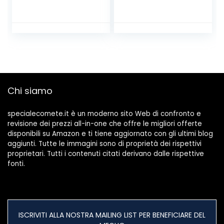
Comodino Bambini
scrivania per
LED Lampada per
lampada da
cameretta Giraffa
tatuaggio con
dimmerabile, con
fascetta, per
Batteria e USB 2.5
estensioni ciglia
W, Azzurro
manicure per
sopracciglia
tatuaggio
Chi siamo
specialecomete.it è un moderno sito Web di confronto e
revisione dei prezzi all-in-one che offre le migliori offerte
disponibili su Amazon e ti tiene aggiornato con gli ultimi blog
aggiunti. Tutte le immagini sono di proprietà dei rispettivi
proprietari. Tutti i contenuti citati derivano dalle rispettive
fonti.
ISCRIVITI ALLA NOSTRA MAILING LIST PER BENEFICIARE DEL