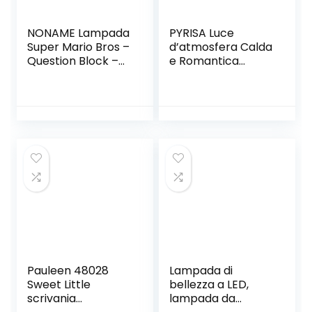
NONAME Lampada
PYRISA Luce
Super Mario Bros –
d’atmosfera Calda
Question Block –
e Romantica
LampadaLampada
Lampada da
Comodino
Moderna per
Camera da Letto
con Luce Calda E
Luce Notturna
(Colore : D)
Pauleen 48028
Lampada di
Sweet Little
bellezza a LED,
scrivania
lampada da