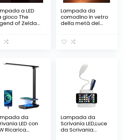
mpada a LED
Lampada da
 gioco The
comodino in vetro
gend of Zelda
della metà del
jora’s Mask
secolo, lampada
mbia colore
da tavolo
B luce notturna
traslucida,
decorazione
lampada da
tavolo laterale,
con paralume in
vetro e base in
marmo, per
camera da letto,
soggiorno, studio
dell’ufficio
ampada da
Lampada da
rivania LED con
Scrivania LED,Luce
W Ricarica
da Scrivania
reless e Porta
Dimmerabile,Lam