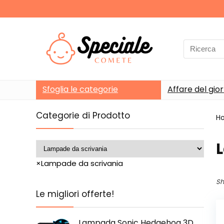
Search
for:
Sfoglia le categorie
Affare del gio
Categorie di Prodotto
H
×
Lampade da scrivania
Sh
Le migliori offerte!
Lampada Sonic Hedgehog 3D