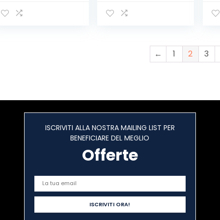
tavolo Dimmable
lampada da
di
Control Moderna
scrivania Senza
L
lampada da
Fili,Touch Control
Ta
tavolo a LED Retro
3 Colori , 6
l’
con lampadine la
Luminosità
Mo
lettura Soggiorno
Regolabili,
Il
←
1
2
3
Stanza dei
lampada da
Liv
bambini
tavolo per Libri di
Lu
Paralume in
Studio
Pi
tessuto per da
Co
letto
Ti
ISCRIVITI ALLA NOSTRA MAILING LIST PER
BENEFICIARE DEL MEGLIO
Offerte