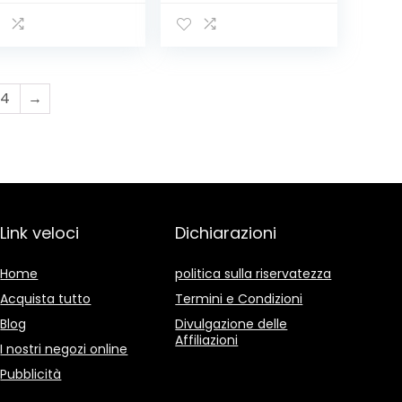
 Ricarica USB,
pada da Tavolo
ampada da
Controllo Touch
volo Protegge
Sensitive con
occhio, 4
360°Girevole/4
dalità di
Livelli di
luminazione 5
Illuminazione/Port
4
→
elli di
apenne/Uscita/In
minosità,
gresso USB
eghevole,
ntrollo Touch,
mer
Link veloci
Dichiarazioni
Home
politica sulla riservatezza
Acquista tutto
Termini e Condizioni
Blog
Divulgazione delle
Affiliazioni
I nostri negozi online
Pubblicità