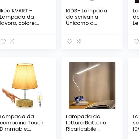
Ikea KVART –
KIDS- Lampada
La
Lampada da
da scrivania
da
lavoro, colore:
Unicorno a
Le
nero
batteria, 18 x 9
Ma
cm, multicolore
ca
(KL10079)
US
e 
Lampada da
Lampada da
L
comodino Touch
lettura Batteria
sc
Dimmable:
Ricaricabile
10
Lampada da
2000mAh, LED
Wi