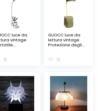
OCC luce da
GUOCC luce da
ttura vintage
lettura vintage
rtatile
Protezione degli
ORTATO
occhi dello
ampada da
studente
volo, lampada
PORTATO
 tavolo
Lampada da
golabile, luce di
scrivania USB
otezione degli
Plug-in carica
chi, luce di
lampada da
ttura
tavolo a doppio
mmerabile,
uso lampada da
ampada da
tavolo portatile
modino regalo,
lampada da
mpada da let
tavolo girevol