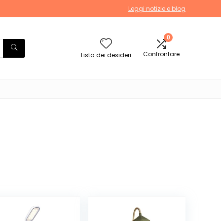
Leggi notizie e blog
0
Confrontare
Lista dei desideri