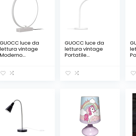
GUOCC luce da
GUOCC luce da
GU
lettura vintage
lettura vintage
le
Moderno
Portatile
Po
PORTATO
PORTATO
P
Lampada da
Lampada da
L
tavolo, luce
tavolo, braccio
ta
desktop rotonda
regolabile,
da
– lampade da
ricaricabile,
re
tavolo in metallo
lampada for la
pr
for soggiorno
protezione degli
oc
camera da letto
occhi, con USB
le
ristorante hotel
Porta e
di
moda creativo
interruttore
l
illuminazione
tattile, adatto
co
decorati
come luce nottu
la