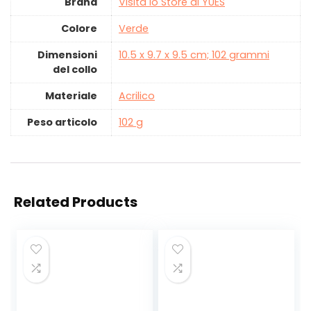
Brand
Visita lo Store di YUES
Colore
‎Verde
Dimensioni
‎10.5 x 9.7 x 9.5 cm; 102 grammi
del collo
Materiale
‎Acrilico
Peso articolo
‎102 g
Related Products