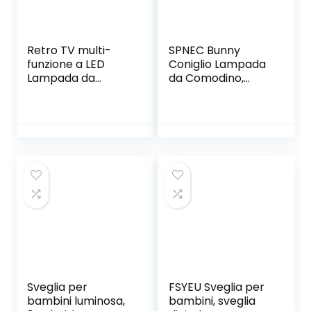
Retro TV multi-
SPNEC Bunny
funzione a LED
Coniglio Lampada
Lampada da
da Comodino,
tavolo, sveglia è
Ricaricabile
una luce sveglia,
Animale Sveglia
luce notturna
Silicon Lampada
portatile, USB di
USB for Bambini
ricarica con
Infantili Atmosfera
l’interruttore
Lamp (Color : A)
Alarm Clock luce
di notte (Color :
Red)
Sveglia per
FSYEU Sveglia per
bambini luminosa,
bambini, sveglia