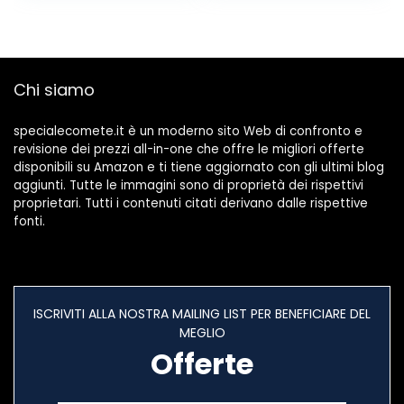
Lampada Orologio
sonno rumore
da Tavolo Sveglia
bianco Sveglia
USB Ricaricare
sveglia Gufo
12/24 Ore(Rosa)
iTOMA CKS912
Chi siamo
specialecomete.it è un moderno sito Web di confronto e
revisione dei prezzi all-in-one che offre le migliori offerte
disponibili su Amazon e ti tiene aggiornato con gli ultimi blog
aggiunti. Tutte le immagini sono di proprietà dei rispettivi
proprietari. Tutti i contenuti citati derivano dalle rispettive
fonti.
ISCRIVITI ALLA NOSTRA MAILING LIST PER BENEFICIARE DEL
MEGLIO
Offerte