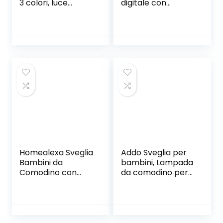
3 colori, luce
digitale con
notturna,
dinosauro per
ricaricabile, LED
bambini, lampada
sveglia digitale con
da comodino, luce
grazioso unicorno
notturna con
per bambina, Ado
funzione snooze,
Snooze, sveglia,
timer e
colore: malva
temperatura
timer, sveglia per
bambini, ragazzi e
ragazze (blu)
Homealexa Sveglia
Addo Sveglia per
Bambini da
bambini, Lampada
Comodino con
da comodino per
Temperatura LED
simulazione
con 2 Allarme, 6
alba/tramonto,
suonerie, Luce
Crescita trainer
Notturna, Funzione
orologio per
Snooze, Timer,
bambini, Suoni del