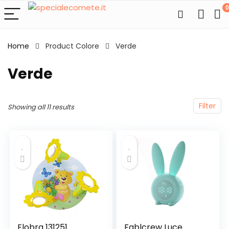
0
Home
Product Colore
‎Verde
‎Verde
Filter
Showing all 11 results
Elobra 131251
Fablcrew Luce