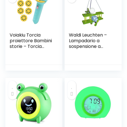
Camera da Letto
Ufficio (Verde)
Voiakiu Torcia
Waldi Leuchten –
proiettore Bambini
Lampadario a
storie – Torcia
sospensione a
Bambini con
forma di aereo,
Funzione di
piccolo, colore:
proiettore
verde e blu, WAL-
Diapositive –
90114.0
Proiettore per
Bambini e Torcia
per Bambini –
Torce racconta
storie