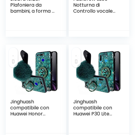
Plafoniera da
Notturna di
bambini, a forma di
Controllo vocale
rondella, con
Luce Notturna
orsetto, in legno,
Sveglia Sveglia del
colore verde/giallo,
Coniglio Dimensioni:
per cameretta dei
175 * 94 * 72,55 mm
bambini, plastica
Jinghuash
Jinghuash
compatibile con
compatibile con
Huawei Honor
Huawei P30 Lite
V20/View 20
Custodia con
custodia con
Peluche Ball, verde
peluche Ball, verde