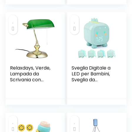
Relaxdays, Verde,
Sveglia Digitale a
Lampada da
LED per Bambini,
Scrivania con
Sveglia da
Interruttore a
Comodino
Catena, Base
Silenziosa con
Rotonda, Vintage,
Temperatura
Vetro Hlp 31 x 22.5 x
Interna, con
18.5 cm, Ottone
Funzione di Snooze
Luce Notturna
Colorata
Temporizzata, per