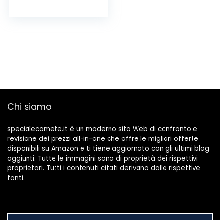
Luce Giocattolo
Lampada
Diapositiva
Diagrazionale
Learning Learning
Beddime Night Light
for Children (56
Immagini)
Chi siamo
specialecomete.it è un moderno sito Web di confronto e
revisione dei prezzi all-in-one che offre le migliori offerte
disponibili su Amazon e ti tiene aggiornato con gli ultimi blog
aggiunti. Tutte le immagini sono di proprietà dei rispettivi
proprietari. Tutti i contenuti citati derivano dalle rispettive
fonti.