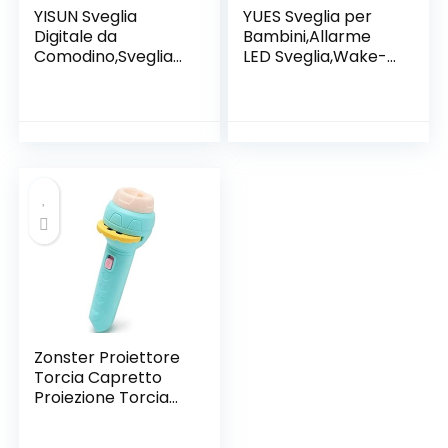
YISUN Sveglia
YUES Sveglia per
Digitale da
Bambini,Allarme
Comodino,Sveglia
LED Sveglia,Wake-
Bambini da
up Light con 7
Comodino con 5
Colori,Intelligente
Colori Wake-up
Suoni Naturali con
Light Sveglia
Tempo 12/25
Ricaricabile
Ore,Snooze.Verde
USB,Funzione
Snooze
Zonster Proiettore
Torcia Capretto
Proiezione Torcia
Lighting Story
Torce Torches