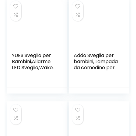
Luce Ragazzi
Cielo Stellato Luce
Ragazze (Color :
Notturna Regalo
Pink)
per bambini Adulti
Compleanno Party
Natale （Bianco）
YUES Sveglia per
Addo Sveglia per
Bambini,Allarme
bambini, Lampada
LED Sveglia,Wake-
da comodino per
up Light con 7
simulazione
Colori,Intelligente
alba/tramonto,
Suoni Naturali con
Crescita trainer
Tempo 12/25
orologio per
Ore,Snooze.Verde
bambini, Suoni del
sonno rumore
bianco Sveglia
sveglia Gufo
iTOMA CKS912