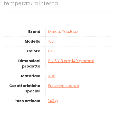
temperatura interna
Brand
Marca: YouJabz
Modello
‎103
Colore
‎Blu
Dimensioni
‎8 x 6 x 8 cm; 140 grammi
prodotto
Materiale
‎ABS
Caratteristiche
‎Funzione snooze
speciali
Peso articolo
‎140 g