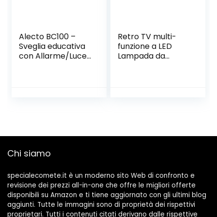
Alecto BC100 –
Retro TV multi-
Sveglia educativa
funzione a LED
con Allarme/Luce
Lampada da
Notturna, Colore:
tavolo, sveglia è
Bianco
una luce sveglia,
luce notturna
portatile, USB di
ricarica con
l’interruttore
Alarm Clock luce
di notte (Color :
Red)
Chi siamo
specialecomete.it è un moderno sito Web di confronto e
revisione dei prezzi all-in-one che offre le migliori offerte
disponibili su Amazon e ti tiene aggiornato con gli ultimi blog
aggiunti. Tutte le immagini sono di proprietà dei rispettivi
proprietari. Tutti i contenuti citati derivano dalle rispettive