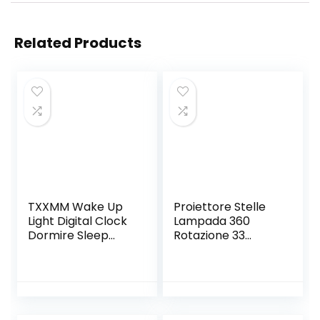
Related Products
TXXMM Wake Up
Proiettore Stelle
Light Digital Clock
Lampada 360
Dormire Sleep
Rotazione 33
Trainer Night Light
Modalit
Sound Machine
Altoparlante
Nap Timer Snooze
Musicale Bluetooth
Funzione con 5
con Timer
Colori Che Cambia
Telecomando