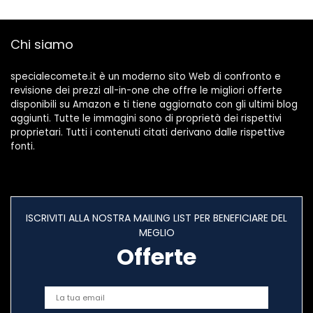
Fumetto Sveglia
compleanno per
Sveglia del Sonno
bambini Donne
Camera da letto
Chi siamo
per adulti (7)
specialecomete.it è un moderno sito Web di confronto e
revisione dei prezzi all-in-one che offre le migliori offerte
disponibili su Amazon e ti tiene aggiornato con gli ultimi blog
aggiunti. Tutte le immagini sono di proprietà dei rispettivi
proprietari. Tutti i contenuti citati derivano dalle rispettive
fonti.
ISCRIVITI ALLA NOSTRA MAILING LIST PER BENEFICIARE DEL
MEGLIO
Offerte