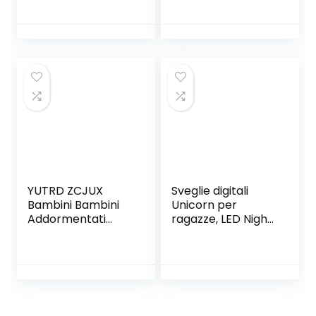
bambini, lampada
Colori,Intelligente
da comodino, luce
Suoni Naturali con
notturna con
Tempo 12/25
funzione snooze,
Ore,Snooze.Verde
timer e
temperatura
timer, sveglia per
bambini, ragazzi e
ragazze (blu)
YUTRD ZCJUX
Sveglie digitali
Bambini Bambini
Unicorn per
Addormentati
ragazze, LED Night
Addestramento
Cube
LED Luce Notturna
incandescente
Visualizzazione
Orologio LCD con
della Temperatura
bambini leggeri
Sveglia Orologio
Sveglia Comodino
elettronico del
Regali di