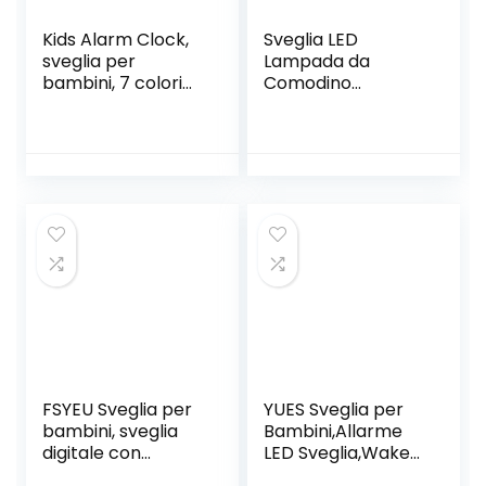
Kids Alarm Clock,
Sveglia LED
sveglia per
Lampada da
bambini, 7 colori
Comodino
che cambiano la
Lampada Radio
luce per ragazzi e
Orologi notturni
ragazze, funzione
Sunrise Sunseter
snooze, 8 suonerie,
Simulator 7 Colori
12/24 ore,
modificabili per la
controllo one-tap,
Scuola di Viaggio
visualizzazione
per la casa
della temperatura
interna
FSYEU Sveglia per
YUES Sveglia per
bambini, sveglia
Bambini,Allarme
digitale con
LED Sveglia,Wake-
dinosauro per
up Light con 7