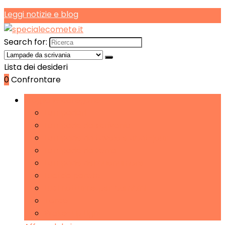
Leggi notizie e blog
Search for:
Lista dei desideri
0
Confrontare
Sfoglia le categorie
Lampadari
Lampade da scrivania
Lampade da tavolo e abat-jour
Lampade da terra
Lampade del buonumore
Luci da parete
Luci notturne per bambini
Torce
Wake-up Light