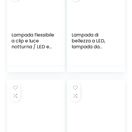
Lampada flessibile
Lampada di
a clip e luce
bellezza a LED,
notturna / LED e
lampada da
USB ricaricabile /
scrivania per
Lampada da
lampada da
lettura a clip /
tatuaggio con
Lampada da
fascetta, per
lettura a clip per
estensioni ciglia
scrivania,
manicure per
laboratorio, letto o
sopracciglia
comodino – Bianco
tatuaggio
– Per bambini e
adulti