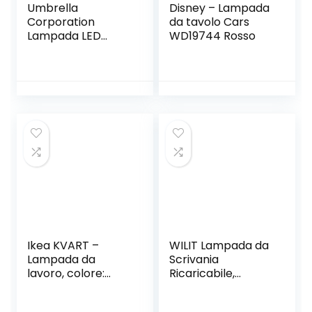
Umbrella
Disney – Lampada
Corporation
da tavolo Cars
Lampada LED
WD19744 Rosso
cambia colore USB
luce notturna e
decorazione
Ikea KVART –
WILIT Lampada da
Lampada da
Scrivania
lavoro, colore:
Ricaricabile,
nero
Lampada da
Tavolo Senza Fili