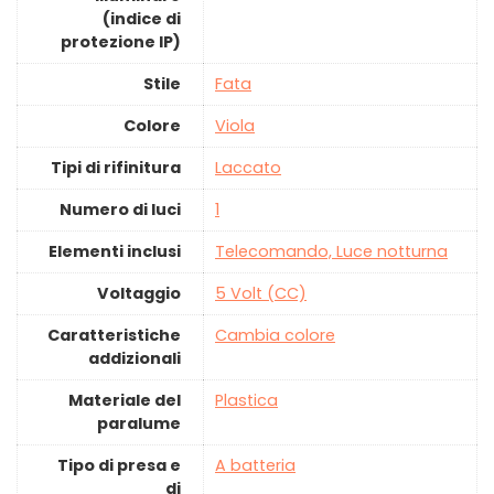
(indice di
protezione IP)
Stile
‎Fata
Colore
‎Viola
Tipi di rifinitura
‎Laccato
Numero di luci
‎1
Elementi inclusi
‎Telecomando, Luce notturna
Voltaggio
‎5 Volt (CC)
Caratteristiche
‎Cambia colore
addizionali
Materiale del
‎Plastica
paralume
Tipo di presa e
‎A batteria
di