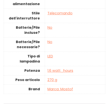
alimentazione
Stile
‎Telecomando
dell'interruttore
Batterie/Pile
‎No
incluse?
Batterie/Pile
‎No
necessarie?
Tipo di
‎LED
lampadina
Potenza
‎1.6 watt_hours
Peso articolo
‎270 g
Brand
Marca: Mostof