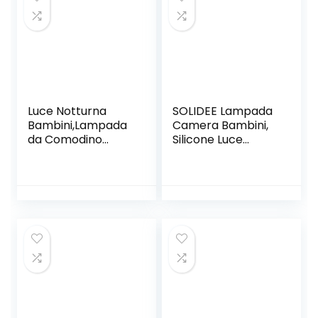
– Rosa
Luce Notturna
SOLIDEE Lampada
Bambini,Lampada
Camera Bambini,
da Comodino
Silicone Luce
Ricaricabile
Notturna Neonato,
USB,Luce Notturna
7 Multicolori LED,
LED con Luce
LED Ricaricabile
Calda
Lampada da Notte
Dimmerabile
Per Bambini
Progressive&Luce
Regalo Neonato
a 7
Cameretta
Colori,Touch&Inter
Bambino
ruttore,Timer per
Cameretta,Camp
eggio, Regalo