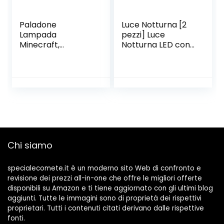
Paladone
Luce Notturna [2
Lampada
pezzi] Luce
Minecraft,
Notturna LED con
Creeper Icon Light,
Sensore
11 cm
Crepuscolare
Plug&Play Luce
notturna bambini
da presa per
Camerette,
Camere da Letto,
Garage,Bagni,Bian
co Caldo
Chi siamo
specialecomete.it è un moderno sito Web di confronto e
revisione dei prezzi all-in-one che offre le migliori offerte
disponibili su Amazon e ti tiene aggiornato con gli ultimi blog
aggiunti. Tutte le immagini sono di proprietà dei rispettivi
proprietari. Tutti i contenuti citati derivano dalle rispettive
fonti.