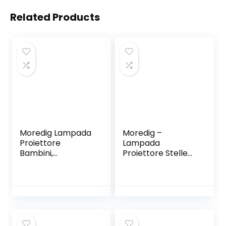
Related Products
Moredig Lampada
Moredig –
Proiettore
Lampada
Bambini,
Proiettore Stelle
Proiettore Bambini
Bambini, Luce
Soffitto,Lampada
Notturna Bambini
Bambini Notturna,
con 8 Colori Luci &
LED Colorful Light,
360° Rotazione,
360 ° Rotation, for
Luce Notte per
Birthday, Wedding,
Bambini, Neonati,
Room Decoration
Compleanno, Vivai