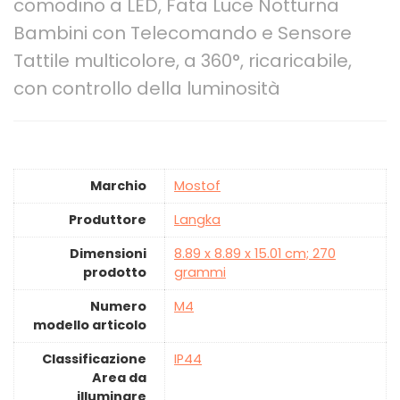
comodino a LED, Fata Luce Notturna
Bambini con Telecomando e Sensore
Tattile multicolore, a 360°, ricaricabile,
con controllo della luminosità
Marchio
‎Mostof
Produttore
‎Langka
Dimensioni
‎8.89 x 8.89 x 15.01 cm; 270
prodotto
grammi
Numero
‎M4
modello articolo
Classificazione
‎IP44
Area da
illuminare