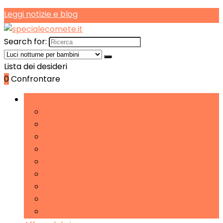
Leggi notizie e blog
Search for:
Lista dei desideri
0
Confrontare
Sfoglia le categorie
Lampadari
Lampade da scrivania
Lampade da tavolo e abat-jour
Lampade da terra
Lampade del buonumore
Luci da parete
Luci notturne per bambini
Torce
Wake-up Light