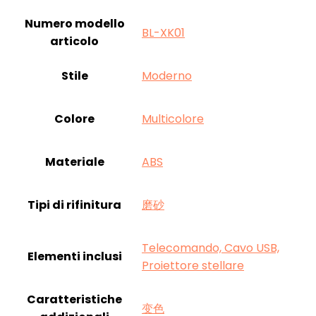
Numero modello
‎BL-XK01
articolo
Stile
‎Moderno
Colore
‎Multicolore
Materiale
‎ABS
Tipi di rifinitura
‎磨砂
‎Telecomando, Cavo USB,
Elementi inclusi
Proiettore stellare
Caratteristiche
‎变色