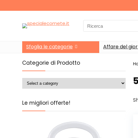
Search
for:
Sfoglia le categorie
Affare del gio
Categorie di Prodotto
H
‎
Sh
Le migliori offerte!