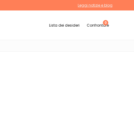
Leggi notizie e blog
0
Lista dei desideri
Confrontare