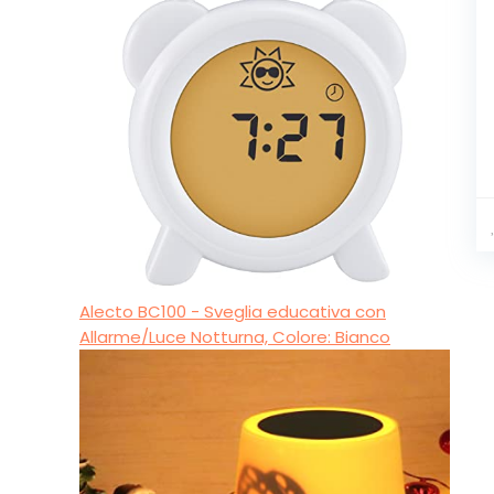
Alecto BC100 - Sveglia educativa con
Allarme/Luce Notturna, Colore: Bianco