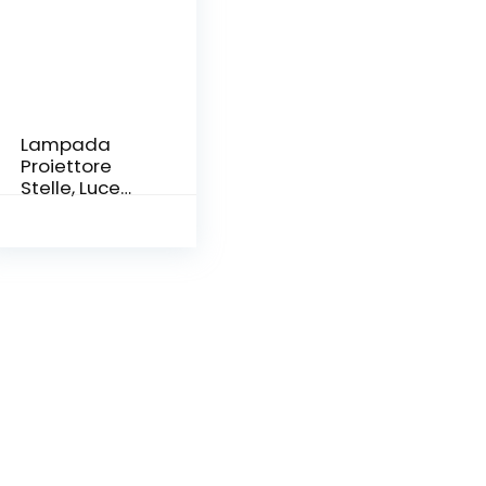
Lampada
Proiettore
Stelle, Luce
Notturna
Bambini con
21 Modalità,
LED
Lampada
Musicale
Romantica
Cielo
Stellato, con
Telecomand
o, Timer,
Altoparlante,
Bluetooth,