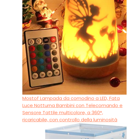
Mostof Lampada da comodino a LED, Fata
Luce Notturna Bambini con Telecomando e
Sensore Tattile multicolore, a 360°,
ricaricabile, con controllo della luminosità