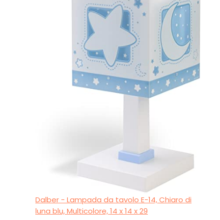
Dalber - Lampada da tavolo E-14, Chiaro di
luna blu, Multicolore, 14 x 14 x 29