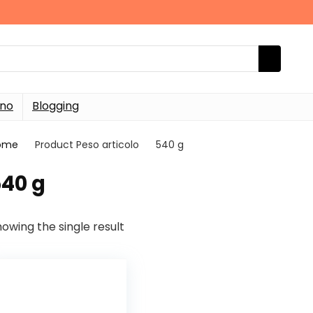
rno
Blogging
ome
Product Peso articolo
‎540 g
540 g
owing the single result