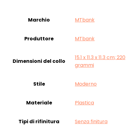
Marchio
‎MTbank
Produttore
‎MTbank
‎15.1 x 11.3 x 11.3 cm; 220
Dimensioni del collo
grammi
Stile
‎Moderno
Materiale
‎Plastica
Tipi di rifinitura
‎Senza finitura