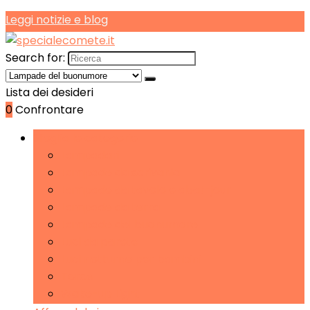
Leggi notizie e blog
Search for:
Lista dei desideri
0
Confrontare
Sfoglia le categorie
Lampadari
Lampade da scrivania
Lampade da tavolo e abat-jour
Lampade da terra
Lampade del buonumore
Luci da parete
Luci notturne per bambini
Torce
Wake-up Light