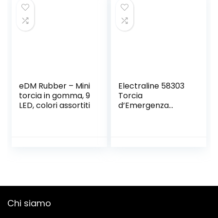
Anticipazione Dei
Giocattoli
Proiettori (3 Anni
+) Torcia Per
Bambini,
eDM Rubber – Mini
Electraline 58303
torcia in gomma, 9
Torcia
LED, colori assortiti
d’Emergenza
Automatica con
Funzione Luce di
Cortesia, LED,
Bianco
Chi siamo