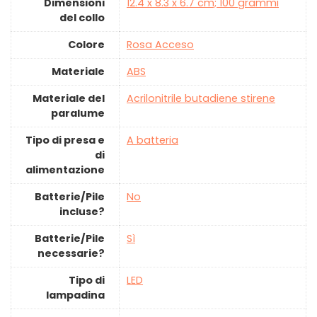
Dimensioni
‎12.4 x 8.3 x 6.7 cm; 100 grammi
del collo
Colore
‎Rosa Acceso
Materiale
‎ABS
Materiale del
‎Acrilonitrile butadiene stirene
paralume
Tipo di presa e
‎A batteria
di
alimentazione
Batterie/Pile
‎No
incluse?
Batterie/Pile
‎Sì
necessarie?
Tipo di
‎LED
lampadina