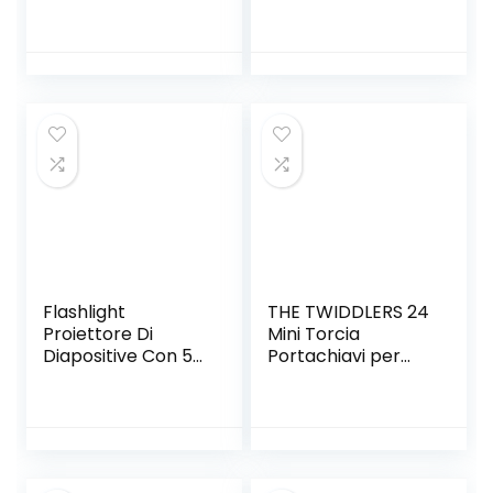
Torcia a Luce
Proiezione Torce
Morbida Lampada
Fiabesche Luce
Torcia per
Giocattolo
proiezione,
Lampada Scivolo
Proiettore per
Apprendimento
Bambini Portatile a
Educativo Luce
commutazione
Notturna per
Libera per Bambini,
Bambini (120
Bambini, Neonati,
Immagini, 5 Temi)
Bambini
Flashlight
THE TWIDDLERS 24
Proiettore Di
Mini Torcia
Diapositive Con 56
Portachiavi per
Motivi Proiettore
Bambini,
Torcia Con Animali
Compleanno,
Da Frutta
Regalini.
Trasporti Per
Bambini
Educazione