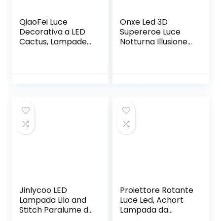
QiaoFei Luce
Onxe Led 3D
Decorativa a LED
Supereroe Luce
Cactus, Lampade
Notturna Illusione
da Comodino
Ottica Lampada
Carine per La
Dimmerabile Usb
Camera dei
Touch Control
Bambini, Camera
Alimentato Con
da Letto, Regali,
Base Crepa +
Feste per Feste,
Telecomando
Giardino,
(Iron Man) 16
Decorazioni per La
Colori
Casa (Verde)
Jinlycoo LED
Proiettore Rotante
Lampada Lilo and
Luce Led, Achort
Stitch Paralume da
Lampada da
tavolo a forma di
Comodino con