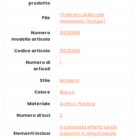
prodotto
‎1 Polimero di litio pile
Pile
necessarie. (incluse)
Numero
‎10026586
modello articolo
Codice articolo
‎10026586
Numero di
‎1
articoli
Stile
‎Moderno
Colore
‎Bianco
Materiale
‎Acrilico, Plastica
Numero di luci
‎2
‎1x Lampada effetto luna1x
Elementi inclusi
Supporto in singoli pezzi1x