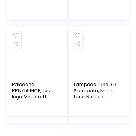
chitarra con
Bluetooth
pupazzo di cartoni
Altoparlante/Time
animati a forma di
r/Telecomando,
orsacchiotto 3D
Luce Notturna
ottico 7 Color USB
Oceano Onda d’
luce notturna per
Acqua Effetto 8
la delle ragazze e
Proiezione
la camera
Modalità 4 Musica
Modalità
Paladone
Lampada Luna 3D
PP8759MCF, Luce
Stampata, Moon
logo Minecraft
Luna Notturna
15CM Moon Night
Light Colorato
Moon Lamp
Ricarica USB LED
Luce Toccare il
Controllo Decoro