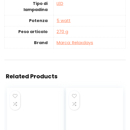
Tipo di
‎LED
lampadina
Potenza
‎5 watt
Peso articolo
‎270 g
Brand
Marca: Relaxdays
Related Products