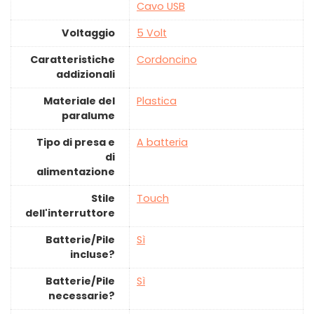
Cavo USB
Voltaggio
‎5 Volt
Caratteristiche
‎Cordoncino
addizionali
Materiale del
‎Plastica
paralume
Tipo di presa e
‎A batteria
di
alimentazione
Stile
‎Touch
dell'interruttore
Batterie/Pile
‎Sì
incluse?
Batterie/Pile
‎Sì
necessarie?