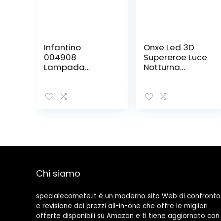
Infantino
Onxe Led 3D
004908
Supereroe Luce
Lampada
Notturna
Proiettore,
Illusione Ottica
plastica, rosa
Lampada
Dimmerabile
Usb Touch
Control
Alimentato Con
Base Crepa +
Telecomando
(Iron Man) 16
Colori
Chi siamo
specialecomete.it è un moderno sito Web di confronto
e revisione dei prezzi all-in-one che offre le migliori
offerte disponibili su Amazon e ti tiene aggiornato con