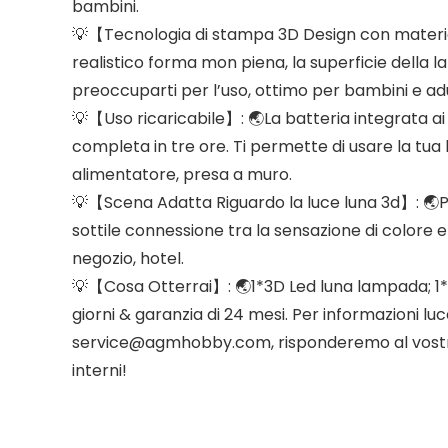
bambini.
💡【Tecnologia di stampa 3D Design con material
realistico forma mon piena, la superficie della 
preoccuparti per l’uso, ottimo per bambini e adu
💡【Uso ricaricabile】: 🌏La batteria integrata ai p
completa in tre ore. Ti permette di usare la tua
alimentatore, presa a muro.
💡【Scena Adatta Riguardo la luce luna 3d】: 🌏Puo
sottile connessione tra la sensazione di colore e
negozio, hotel.
💡【Cosa Otterrai】: 🌏1*3D Led luna lampada; 1*su
giorni & garanzia di 24 mesi. Per informazioni luce
service@agmhobby.com, risponderemo al vostro e
interni!