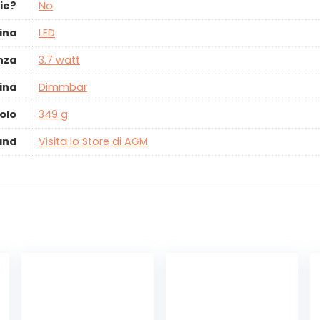
ie?
‎No
ina
‎LED
nza
‎3.7 watt
ina
‎Dimmbar
olo
‎349 g
and
Visita lo Store di AGM