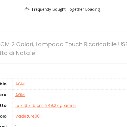
Frequently Bought Together Loading...
 2 Colori, Lampada Touch Ricaricabile USB
to di Natale
hio
‎AGM
ore
‎AGM
tto
‎15 x 16 x 15 cm; 349.27 grammi
olo
‎Vadeture00