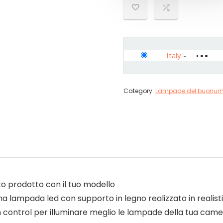
Italy
-
Category:
Lampade del buonum
sto prodotto con il tuo modello
na lampada led con supporto in legno realizzato in realis
ontrol per illuminare meglio le lampade della tua camer