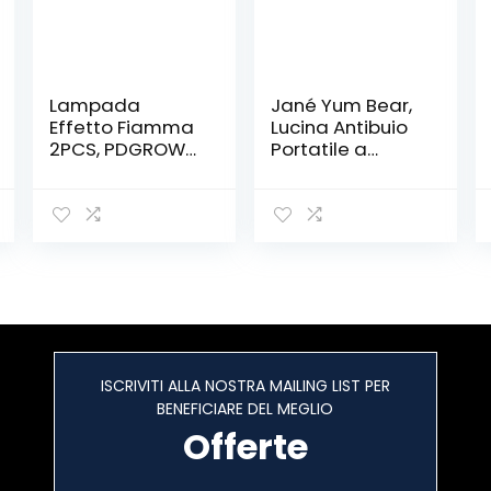
Lampada
Jané Yum Bear,
Effetto Fiamma
Lucina Antibuio
2PCS, PDGROW
Portatile a
Lampada a
Forma de
Fiamma a LED
Orsetto, Illumina
Ricaricabile
Dolcemente la
Tramite USB
Stanza, Include
Impermeabile
due Programmi,
Luce Notturna a
Dimensione
Fiamma con
Piccolo
Base Magnetica
e Ganci in
Metallo per
ISCRIVITI ALLA NOSTRA MAILING LIST PER
Natale, Feste,
BENEFICIARE DEL MEGLIO
Interni ed Esterni
Offerte