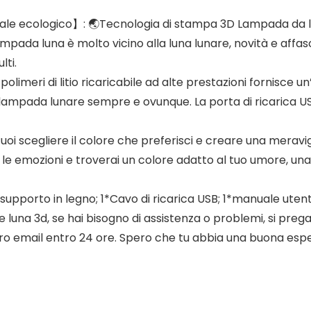
e ecologico】: 🌏Tecnologia di stampa 3D Lampada da luna
lampada luna è molto vicino alla luna lunare, novità e affa
lti.
olimeri di litio ricaricabile ad alte prestazioni fornisce 
 lampada lunare sempre e ovunque. La porta di ricarica US
i scegliere il colore che preferisci e creare una meravigl
 le emozioni e troverai un colore adatto al tuo umore, una
pporto in legno; 1*Cavo di ricarica USB; 1*manuale utente
 luna 3d, se hai bisogno di assistenza o problemi, si prega d
mail entro 24 ore. Spero che tu abbia una buona esperie