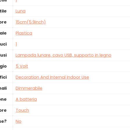
oli
‎1
tile
‎Luna
ore
‎15cm(5.9inch)
ale
‎Plastica
uci
‎1
lusi
‎Lampada lunare, cavo USB, supporto in legno
gio
‎5 Volt
fici
‎Decoration And Internal Indoor Use
ali
‎Dimmerabile
ione
‎A batteria
tore
‎Touch
use?
‎No