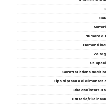
Numero di artic
S
Col
Materi
Numero di l
Elementi inc
Voltag
Usi speci
Caratteristiche addizion
Tipo di presa e di alimentaz
Stile dell'interrut
Batterie/Pile incl