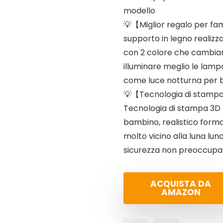
modello
💡【Miglior regalo per fam
supporto in legno realizza
con 2 colore che cambia
illuminare meglio le lamp
come luce notturna per 
💡【Tecnologia di stampa
Tecnologia di stampa 3D L
bambino, realistico forma
molto vicino alla luna lun
sicurezza non preoccupart
ACQUISTA DA
AMAZON