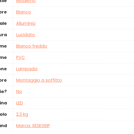
tile
‎Moderno
ore
‎Bianco
ale
‎Alluminio
tura
‎Lucidato
ume
‎Bianco freddo
ume
‎PVC
ione
‎Lampada
tore
‎Montaggio a soffitto
ie?
‎No
ina
‎LED
olo
‎2.3 kg
and
Marca: XESEGEIP