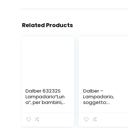
Related Products
Dalber 63232S
Dalber –
Lampadario”Lun
Lampadario,
a”, per bambini,
soggetto:
Colore Rosa,
farfalle
lampadina a
variopinte,
incandescenza,
glühlampe,
plastica
plastica, bianco