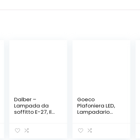
Dalber –
Goeco
Lampada da
Plafoniera LED,
soffitto E-27, Il
Lampadario
treno notturno,
Cameretta
Multicolore, 24 x
Bimba 60W
32 x 21.5
6700LM,
Lampada da