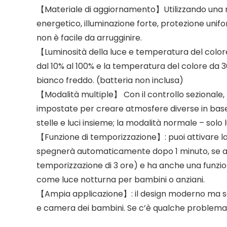
【Materiale di aggiornamento】Utilizzando una n
energetico, illuminazione forte, protezione uniform
non è facile da arrugginire.
【Luminosità della luce e temperatura del colore
dal 10% al 100% e la temperatura del colore da 
bianco freddo. (batteria non inclusa)
【Modalità multiple】 Con il controllo sezionale, 
impostate per creare atmosfere diverse in base a
stelle e luci insieme; la modalità normale – solo 
【Funzione di temporizzazione】: puoi attivare la f
spegnerà automaticamente dopo 1 minuto, se avet
temporizzazione di 3 ore) e ha anche una funzione
come luce notturna per bambini o anziani.
【Ampia applicazione】: il design moderno ma se
e camera dei bambini. Se c’è qualche problema c