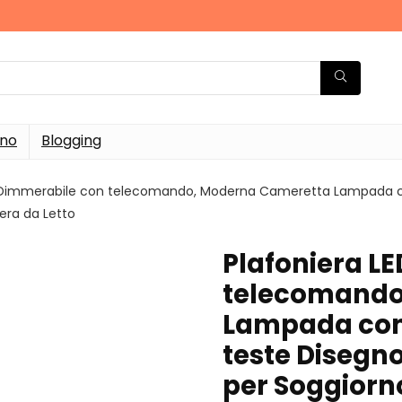
rno
Blogging
 Dimmerabile con telecomando, Moderna Cameretta Lampada con 
ra da Letto
Plafoniera L
telecomando
Lampada con p
teste Disegn
per Soggiorn