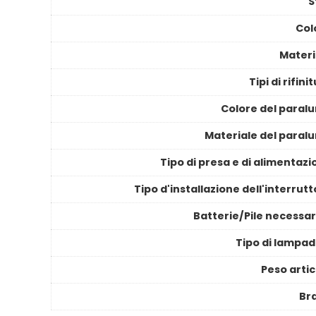
S
Col
Materi
Tipi di rifini
Colore del paral
Materiale del paral
Tipo di presa e di alimentaz
Tipo d'installazione dell'interrut
Batterie/Pile necessar
Tipo di lampad
Peso artic
Br