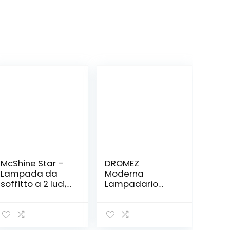
McShine Star –
DROMEZ
Lampada da
Moderna
soffitto a 2 luci,
Lampadario
per 2 lampadine
Pianeta 40W LED
E27
Bambini
Dimmerabile
Creativa