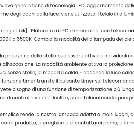
uova generazione di tecnologia LED, aggiornamento dell
e degli occhi dalla luce; viene utilizzato il telaio in allumi
 regolabili】 Plafoniera a LED dimmerabile con telecomand
3000K a 6500K. Cambia la modalità della lampada del ciel
la proiezione della stella può essere attivata individual
ll’occasione. La modalità ambiente attiva la proiezione st
luci senza stelle; la modalità calda – accende la luce calda
unzione timer tramite il pulsante timer sul telecomando in 
e bisogno di una funzione di temporizzazione più lunga, 
 di controllo vocale. Inoltre, con il telecomando, puoi pa
mplice rende la nostra lampada adatta a molti luoghi, c
on il prodotto, ti preghiamo di contattarci prima, ti for