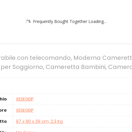
Frequently Bought Together Loading...
rabile con telecomando, Moderna Cameretta
K per Soggiorno, Cameretta Bambini, Camera
hio
‎XESEGEIP
ore
‎XESEGEIP
tto
‎97 x 90 x 39 cm; 2.3 Kg