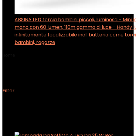
ABSINA LED torcia bambini piccoli, luminosa - Mini
mano con 60 lumen, 110m gamma di luce - Handy l
infinitamente focalizzabile incl. batteria come torc
bambini, ragazze
Home
Product Colore del paralume
‎Bianco freddo
‎Bianco freddo
Filter
Showing all 6 results
Added to wishlist
Removed from wishlist
0
Add to compare