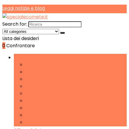
Leggi notizie e blog
Search for:
Lista dei desideri
0
Confrontare
Sfoglia le categorie
Lampadari
Lampade da scrivania
Lampade da tavolo e abat-jour
Lampade da terra
Lampade del buonumore
Luci da parete
Luci notturne per bambini
Torce
Wake-up Light