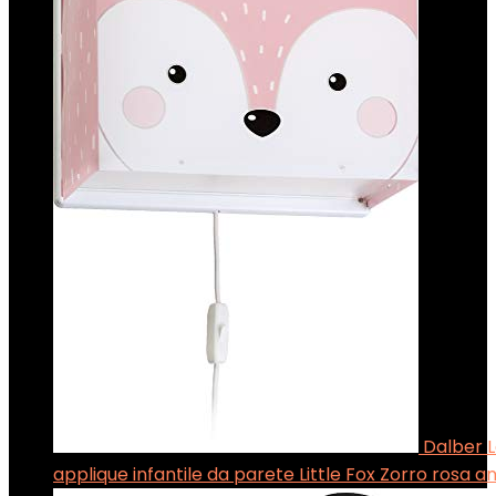
Dalber 
applique infantile da parete Little Fox Zorro rosa an