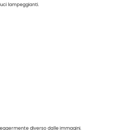
luci lampeggianti.
e leggermente diverso dalle immagini.