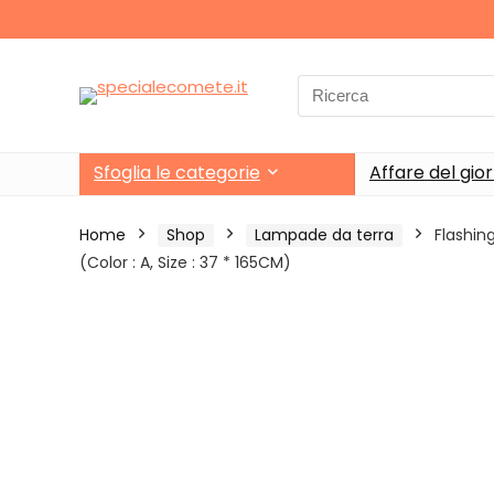
Search
for:
Sfoglia le categorie
Affare del gio
Home
Shop
Lampade da terra
Flashi
(Color : A, Size : 37 * 165CM)