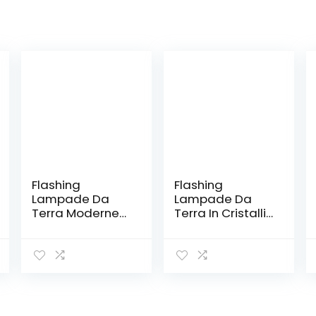
Flashing
Flashing
Lampade Da
Lampade Da
Terra Moderne
Terra In Cristalli
Bianche
Nordici
Lampada Da
Lampade Da
Terra Di
Tavolo In Oro A
Personalità In
LED Lampade
Acrilico
Da Terra Per
Lampada Da
Soggiorno
Terra Per
Camera Da