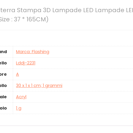
 terra Stampa 3D Lampade LED Lampade LED
ize : 37 * 165CM)
and
Marca: Flashing
llo
‎Lddj-2231
ore
‎A
ollo
‎30 x 1 x 1 cm; 1 grammi
ale
‎Acryl
olo
‎1 g