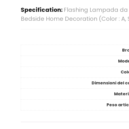
Specification:
Flashing Lampada da
Bedside Home Decoration (Color : A, S
Br
Mode
Col
Dimensioni del c
Materi
Peso artic