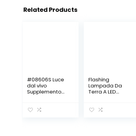
Related Products
#08606S Luce
Flashing
dal vivo
Lampada Da
Supplemento
Terra A LED
Luce Integrato
Moderna
Pieghevole
Nordica Con
Stoccaggio
Piume Con
Bellezza Anello
Decorazione
Telefono Mobile
Creativa Per
Luce
Hotel A Tema
Supplemento
Da Tavolo