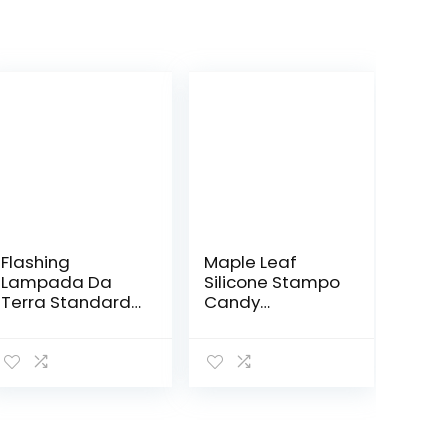
Flashing
Maple Leaf
Lampada Da
Silicone Stampo
Terra Standard
Candy
Da Pavimento In
Chocolate
Tubo Di Vetro
Stampo Della
Europa
Torta
Lampada Da
Decorando lo
Terra In Cristallo
strumento di
Da Pranzo
cottura rosa
Camera Da