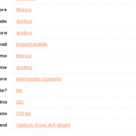
ore
‎Bianco
ale
‎Acrilico
tura
‎Acrilico
ali
‎Impermeabile
ume
‎Bianco
ume
‎Acrilico
tore
‎Montaggio a parete
ie?
‎No
ina
‎LED
olo
‎1.05 kg
and
Visita lo Store di K-Bright