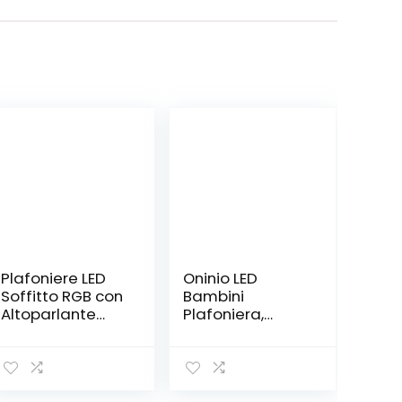
Plafoniere LED
Oninio LED
Soffitto RGB con
Bambini
Altoparlante
Plafoniera,
Bluetooth, 60W
Moderne
RGB 5450LM
Plafoniere da
Dimmerabile
Incasso con
Lampada da
Telecomando,