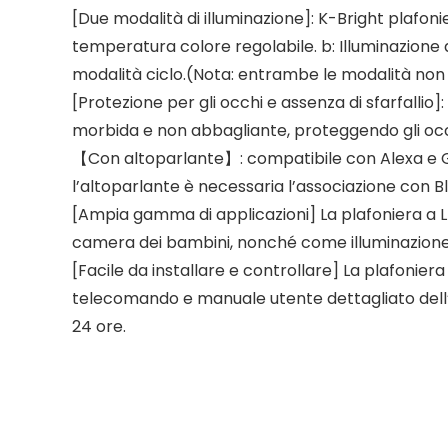
[Due modalità di illuminazione]: K-Bright plafoni
temperatura colore regolabile. b: Illuminazione au
modalità ciclo.(Nota: entrambe le modalità 
[Protezione per gli occhi e assenza di sfarfallio]:
morbida e non abbagliante, proteggendo gli occh
【Con altoparlante】: compatibile con Alexa e Goo
l’altoparlante è necessaria l’associazione con Bl
[Ampia gamma di applicazioni] La plafoniera a L
camera dei bambini, nonché come illuminazione d
[Facile da installare e controllare] La plafoniera
telecomando e manuale utente dettagliato dell’AP
24 ore.