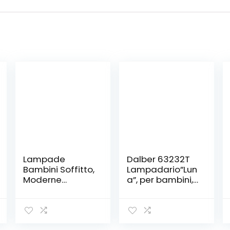
Lampade
Dalber 63232T
Bambini Soffitto,
Lampadario”Lun
Moderne
a”, per bambini,
Lampadari in
Colore Blu,
Legno, Luci
lampadina a
Bambini
incandescenza,
Palloncini, Luci A
plastica