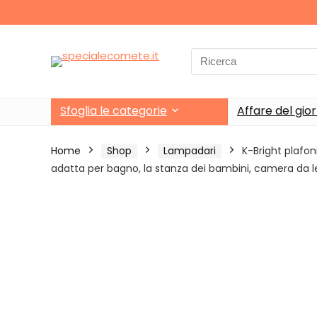
Search
for:
Sfoglia le categorie
Affare del gio
Home
Shop
Lampadari
K-Bright plafo
adatta per bagno, la stanza dei bambini, camera da le