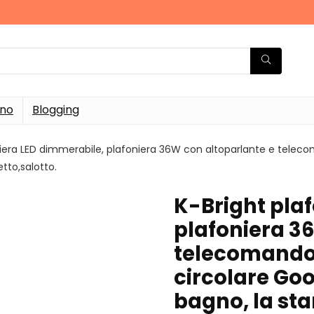
rno
Blogging
niera LED dimmerabile, plafoniera 36W con altoparlante e teleco
tto,salotto.
K-Bright pla
plafoniera 3
telecomando,
circolare Go
bagno, la st