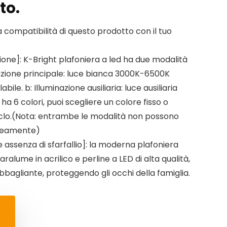
to.
la compatibilità di questo prodotto con il tuo
zione]: K-Bright plafoniera a led ha due modalità
inazione principale: luce bianca 3000K-6500K
le. b: Illuminazione ausiliaria: luce ausiliaria
ha 6 colori, puoi scegliere un colore fisso o
iclo.(Nota: entrambe le modalità non possono
neamente)
e assenza di sfarfallio]: la moderna plafoniera
aralume in acrilico e perline a LED di alta qualità,
bbagliante, proteggendo gli occhi della famiglia.