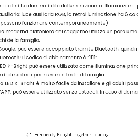
era a led ha due modalità di illuminazione. a: Illuminazio
siliaria: luce ausiliaria RGB, la retroilluminazione ha 6 col
non possono funzionare contemporaneamente)
 la moderna plafoniera del soggiorno utilizza un paralume in
i della famiglia.
gle, può essere accoppiato tramite Bluetooth, quindi rip
uetooth! Il codice di abbinamento è “1111”
ED K-Bright può essere utilizzata come illuminazione prin
’atmosfera per riunioni e feste di famiglia.
 a LED K-Bright è molto facile da installare e gli adulti pos
P, può essere utilizzato senza ostacoli. In caso di doman
Frequently Bought Together Loading...