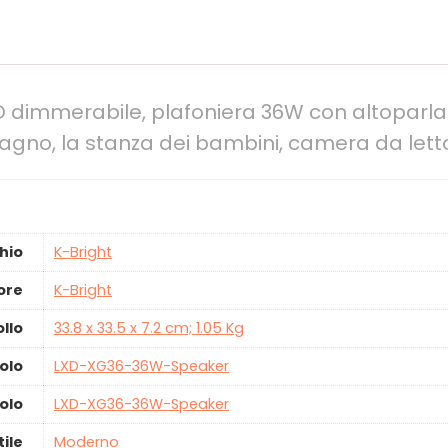
ED dimmerabile, plafoniera 36W con altoparl
gno, la stanza dei bambini, camera da letto
hio
‎K-Bright
ore
‎K-Bright
ollo
‎33.8 x 33.5 x 7.2 cm; 1.05 Kg
olo
‎LXD-XG36-36W-Speaker
olo
‎LXD-XG36-36W-Speaker
tile
‎Moderno