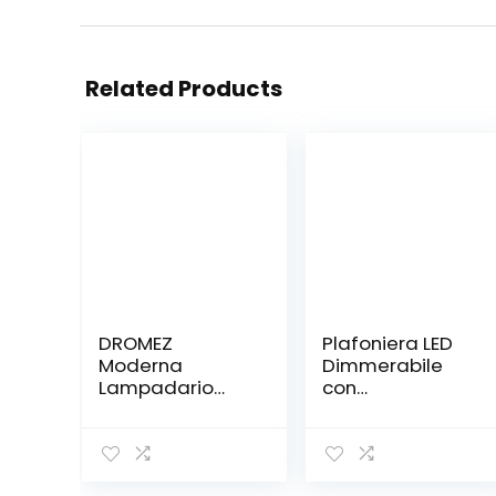
Related Products
DROMEZ
Plafoniera LED
Moderna
Dimmerabile
Lampadario
con
Pianeta 40W LED
telecomando,
Bambini
Moderna
Dimmerabile
Cameretta
Creativa
Lampada con