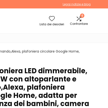
Leggi notizie e blog
0
Confrontare
Lista dei desideri
mando,Alexa, plafoniera circolare Google Home,
foniera LED dimmerabile,
6W con altoparlante e
Alexa, plafoniera
ogle Home, adatta per
anza dei bambini, camera