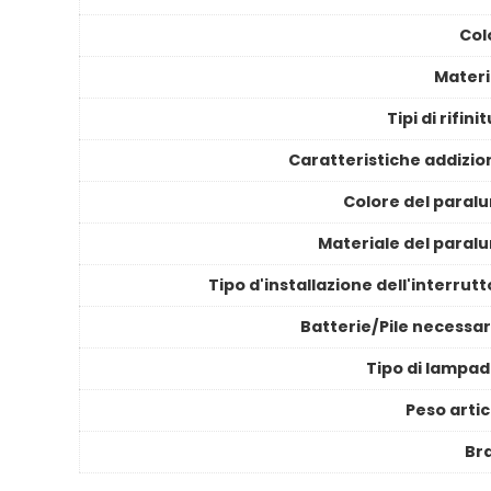
Col
Materi
Tipi di rifini
Caratteristiche addizion
Colore del paral
Materiale del paral
Tipo d'installazione dell'interrut
Batterie/Pile necessar
Tipo di lampad
Peso artic
Br