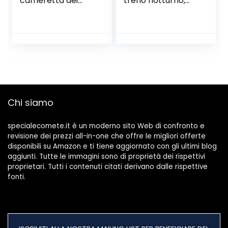
cameretta dei
treno notturno,
bambini con
Multicolore, 24 x 32
animali dello zoo
x 21.5
30 cm 2 lampadine
E27 non incluse
Chi siamo
specialecomete.it è un moderno sito Web di confronto e
revisione dei prezzi all-in-one che offre le migliori offerte
disponibili su Amazon e ti tiene aggiornato con gli ultimi blog
aggiunti. Tutte le immagini sono di proprietà dei rispettivi
proprietari. Tutti i contenuti citati derivano dalle rispettive
fonti.