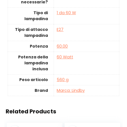
necessarie?
Tipo di
‎1 da 60 W
lampadina
Tipo di attacco
‎E27
lampadina
Potenza
‎60.00
Potenza della
‎60 Watt
lampadina
inclusa
Peso articolo
‎560 g
Brand
Marca: Lindby
Related Products