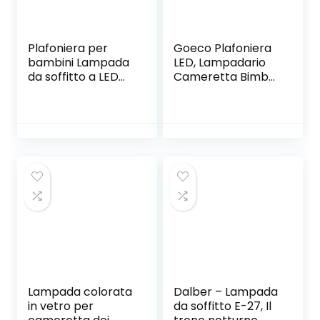
Inclusa),25cm
Plafoniera per
Goeco Plafoniera
bambini Lampada
LED, Lampadario
da soffitto a LED
Cameretta Bimba
Cameretta per
60W 6700LM,
bambini,
Lampada da
Skateboard Luci da
Soffitto per
soffitto per
Soggiorno Camera
Bambini RGB
da Letto Camera
Ragazze,
dei Bambini, 6500K
Lampadario per
Luce Bianca
Camerette
Fredda
Ragazzi con
Telecomando/APP
, L60cm 32W
Lampada colorata
Dalber – Lampada
in vetro per
da soffitto E-27, Il