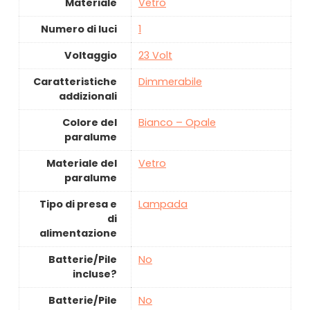
Materiale
‎Vetro
Numero di luci
‎1
Voltaggio
‎23 Volt
Caratteristiche
‎Dimmerabile
addizionali
Colore del
‎Bianco – Opale
paralume
Materiale del
‎Vetro
paralume
Tipo di presa e
‎Lampada
di
alimentazione
Batterie/Pile
‎No
incluse?
Batterie/Pile
‎No