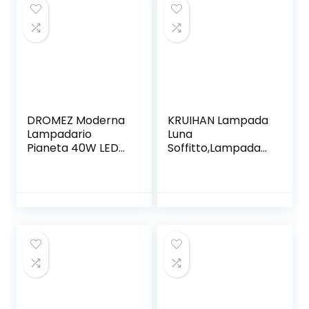
DROMEZ Moderna
KRUIHAN Lampada
Lampadario
Luna
Pianeta 40W LED
Soffitto,Lampada
Bambini
da Soffitto
Dimmerabile
Sospesa,Lampada
Creativa
Plafoniera
Lampadario con
Luna,Lampadario a
Paralume Vetro ​
Sospensione
Camera da Letto
Luna,Lampadari
Rotonda Ragazzi
Camera
Ragazze Lampada
Letto,Lampadari
a Sospensione,
Cameretta
45CM
Bambino,
(Lampadina Non è