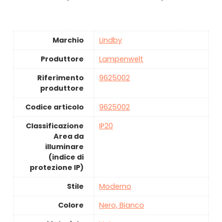
Marchio
‎Lindby
Produttore
‎Lampenwelt
Riferimento
‎9625002
produttore
Codice articolo
‎9625002
Classificazione
‎IP20
Area da
illuminare
(indice di
protezione IP)
Stile
‎Moderno
Colore
‎Nero, Bianco