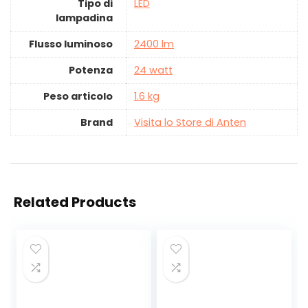
Tipo di
‎LED
lampadina
Flusso luminoso
‎2400 lm
Potenza
‎24 watt
Peso articolo
‎1.6 kg
Brand
Visita lo Store di Anten
Related Products