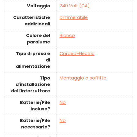
Voltaggio
‎240 Volt (CA)
Caratteristiche
‎Dimmerabile
addizionali
Colore del
‎Bianco
paralume
Tipo di presa e
‎Corded-Electric
di
alimentazione
Tipo
‎Montaggio a soffitto
d'installazione
dell'interruttore
Batterie/Pile
‎No
incluse?
Batterie/Pile
‎No
necessarie?