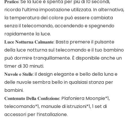
𝐏𝐫𝐚𝐭𝐢𝐜𝐨: Se la luce è spenta per più di 10 secondi,
ricorda l’ultima impostazione utilizzata. In alternativa,
la temperatura del colore può essere cambiata
senza il telecomando, accendendo e spegnendo
rapidamente la luce.
𝐋𝐮𝐜𝐞 𝐍𝐨𝐭𝐭𝐮𝐫𝐧𝐚 𝐂𝐚𝐥𝐦𝐚𝐧𝐭𝐞: Basta premere il pulsante
della luce notturna sul telecomando e il tuo bambino
può dormire tranquillamente. È disponibile anche un
timer di 30 minuti.
𝐍𝐮𝐯𝐨𝐥𝐞 𝐞 𝐒𝐭𝐞𝐥𝐥𝐞: il design elegante e bello della luna e
delle nuvole sembra bello in qualsiasi stanza per
bambini.
𝐂𝐨𝐧𝐭𝐞𝐧𝐮𝐭𝐨 𝐃𝐞𝐥𝐥𝐚 𝐂𝐨𝐧𝐟𝐞𝐳𝐢𝐨𝐧𝐞: Plafoniera Moonpie*1,
telecomando*1, manuale di istruzioni*1, 1 set di
accessori per l’installazione.