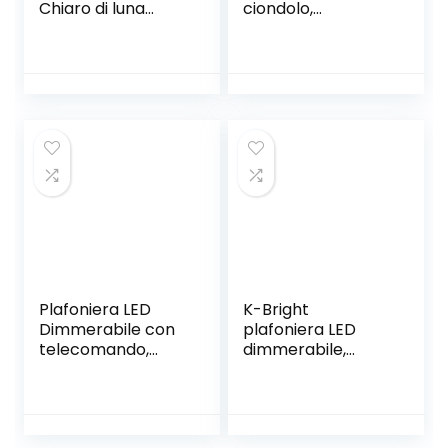
Chiaro di luna
ciondolo,
verde, Multicolore,
multicolore, led no
48 x 12.5 x 20.5
incluida, plastica
Plafoniera LED
K-Bright
Dimmerabile con
plafoniera LED
telecomando,
dimmerabile,
Moderna
plafoniera 36W
Cameretta
con altoparlante e
Lampada con
telecomando,Alex
proiezione a stella,
a, plafoniera