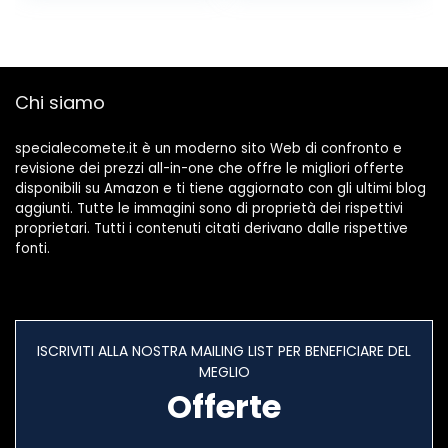
6 teste Disegno
circolare Google
Plafoniera 3000-
Home, adatta per
6500K per
bagno, la stanza
Soggiorno,
dei bambini,
Cameretta
camera da
Chi siamo
Bambini, Camera
letto,salotto.
da Letto
specialecomete.it è un moderno sito Web di confronto e
revisione dei prezzi all-in-one che offre le migliori offerte
disponibili su Amazon e ti tiene aggiornato con gli ultimi blog
aggiunti. Tutte le immagini sono di proprietà dei rispettivi
proprietari. Tutti i contenuti citati derivano dalle rispettive
fonti.
ISCRIVITI ALLA NOSTRA MAILING LIST PER BENEFICIARE DEL
MEGLIO
Offerte