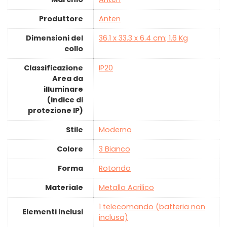
Produttore
‎Anten
Dimensioni del
‎36.1 x 33.3 x 6.4 cm; 1.6 Kg
collo
Classificazione
‎IP20
Area da
illuminare
(indice di
protezione IP)
Stile
‎Moderno
Colore
‎3 Bianco
Forma
‎Rotondo
Materiale
‎Metallo Acrilico
‎1 telecomando (batteria non
Elementi inclusi
inclusa)