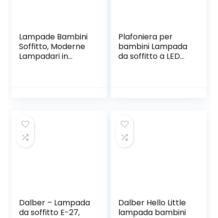
Lampade Bambini
Plafoniera per
Soffitto, Moderne
bambini Lampada
Lampadari in
da soffitto a LED
Legno, Luci Bambini
Cameretta per
Palloncini, Luci A
bambini,
Sospensione,
Skateboard Luci da
Lampada A
soffitto per
Sospensione,
Bambini RGB
Plafoniere, Bambini
Ragazze,
Cameretta,
Lampadario per
Camere Da Letto,
Camerette
Aule, Soggiorni (8
Ragazzi con
Palloncino)
Telecomando/APP
, L60cm 32W
Dalber – Lampada
Dalber Hello Little
da soffitto E-27,
lampada bambini