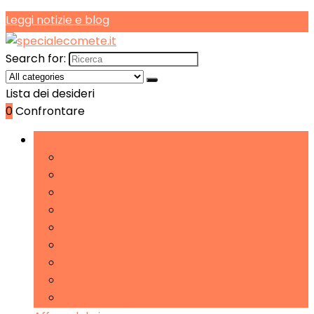
Leggi notizie e blog
Search for:
Lista dei desideri
0
Confrontare
Sfoglia le categorie
Lampadari
Lampade da scrivania
Lampade da tavolo e abat-jour
Lampade da terra
Lampade del buonumore
Luci da parete
Luci notturne per bambini
Torce
Wake-up Light