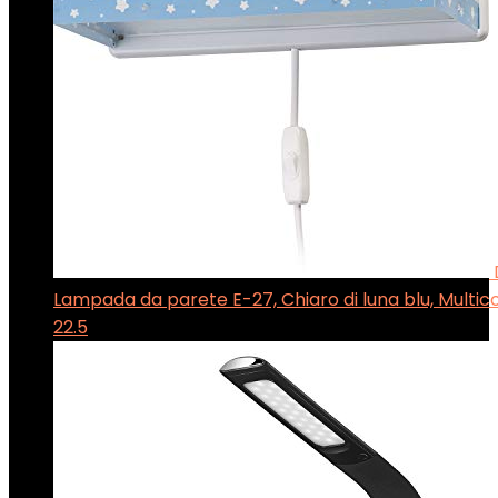
Lampada da parete E-27, Chiaro di luna blu, Multicolo
22.5