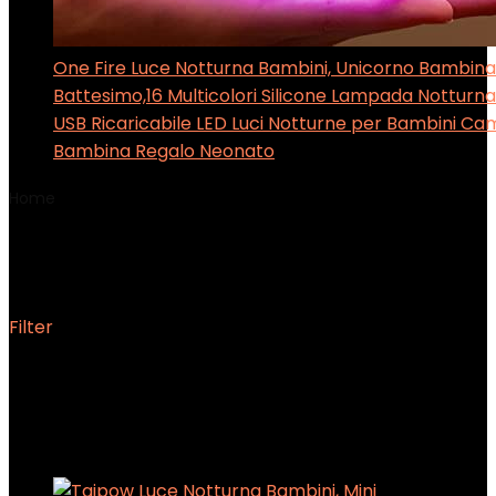
One Fire Luce Notturna Bambini, Unicorno Bambina
Battesimo,16 Multicolori Silicone Lampada Notturna
USB Ricaricabile LED Luci Notturne per Bambini Ca
Bambina Regalo Neonato
Home
Product Tipi di rifinitura
‎Quercia
‎Quercia
Filter
Showing the single result
Added to wishlist
Removed from wishlist
0
Add to compare