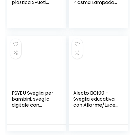
plastica Svuoti
Plasma Lampada
trasparenti
Luce Perfetto
bottiglie da viaggio
Regalo di Natale
contenitori
Compleanno per
comestioni 20ml /
Ragazzi Ragazze
0.67oz 12 pz
FSYEU Sveglia per
Alecto BC100 –
bambini, sveglia
Sveglia educativa
digitale con
con Allarme/Luce
dinosauro per
Notturna, Colore:
bambini, lampada
Bianco
da comodino, luce
notturna con