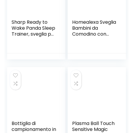
Sharp Ready to
Homealexa Sveglia
Wake Panda Sleep
Bambini da
Trainer, sveglia per
Comodino con
bambini pronto a
Temperatura LED
salire, proiezione
con 2 Allarme, 6
luce notturna e
suonerie, Luce
funzione “Off-to-
Notturna, Funzione
Bed”
Snooze, Timer,
Lampada Orologio
da Tavolo Sveglia
USB Ricaricare
12/24 Ore(Rosa)
Bottiglia di
Plasma Ball Touch
campionamento in
Sensitive Magic