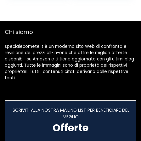
funzione snooze,
timer e
temperatura
timer, sveglia per
bambini, ragazzi e
Chi siamo
ragazze (blu)
specialecomete.it è un moderno sito Web di confronto e
revisione dei prezzi all-in-one che offre le migliori offerte
disponibili su Amazon e ti tiene aggiornato con gli ultimi blog
aggiunti. Tutte le immagini sono di proprietà dei rispettivi
proprietari. Tutti i contenuti citati derivano dalle rispettive
fonti.
ISCRIVITI ALLA NOSTRA MAILING LIST PER BENEFICIARE DEL
MEGLIO
Offerte