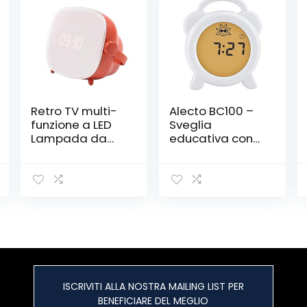
Retro TV multi-
Alecto BC100 –
funzione a LED
Sveglia
Lampada da
educativa con
tavolo, sveglia è
Allarme/Luce
una luce sveglia,
Notturna, Colore:
luce notturna
Bianco
portatile, USB di
ricarica con
l’interruttore
Alarm Clock luce
di notte (Color :
Red)
ISCRIVITI ALLA NOSTRA MAILING LIST PER
BENEFICIARE DEL MEGLIO