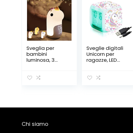
Sveglia per
Sveglie digitali
bambini
Unicorn per
luminosa, 3
ragazze, LED
colori, luce
Night Cube
notturna,
incandescente
ricaricabile, LED
Orologio LCD
sveglia digitale
con bambini
con grazioso
leggeri Sveglia
unicorno per
Comodino
bambina, Ado
Regali di
Snooze, sveglia,
compleanno per
colore: malva
bambini Donne
Camera da
Chi siamo
letto per adulti
(7)