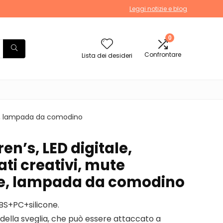
Leggi notizie e blog
0
Confrontare
Lista dei desideri
one, lampada da comodino
en’s, LED digitale,
ti creativi, mute
ne, lampada da comodino
BS+PC+silicone.
della sveglia, che può essere attaccato a