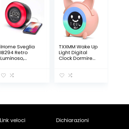
iHome Sveglia
TXXMM Wake Up
IB294 Retro
Light Digital
Luminoso,
Clock Dormire
Bluetooth,
Sleep Trainer
compatta con
Night Light
Doppia Ricarica
Sound Machine
USB, Colore: Nero
Nap Timer
Snooze Funzione
con 5 Colori Che
Cambia Luce
Ragazzi
Ragazze (Color :
Pink)
Link veloci
Dichiarazioni