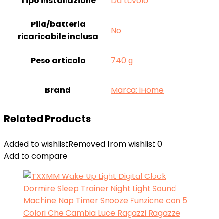
Tipo installazione
‎Da tavolo
Pila/batteria
‎No
ricaricabile inclusa
Peso articolo
‎740 g
Brand
Marca: iHome
Related Products
Added to wishlist
Removed from wishlist
0
Add to compare