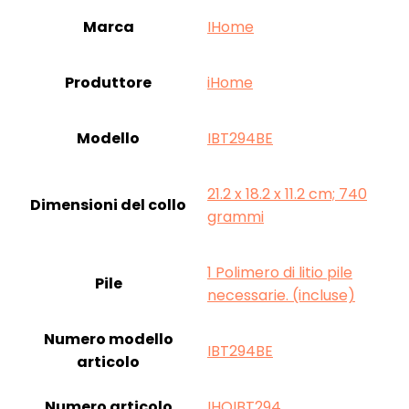
Marca
‎IHome
Produttore
‎iHome
Modello
‎IBT294BE
‎21.2 x 18.2 x 11.2 cm; 740
Dimensioni del collo
grammi
‎1 Polimero di litio pile
Pile
necessarie. (incluse)
Numero modello
‎IBT294BE
articolo
Numero articolo
‎IHOIBT294