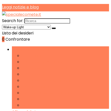
Leggi notizie e blog
Search for:
Lista dei desideri
0
Confrontare
Sfoglia le categorie
Lampadari
Lampade da scrivania
Lampade da tavolo e abat-jour
Lampade da terra
Lampade del buonumore
Luci da parete
Luci notturne per bambini
Torce
Wake-up Light