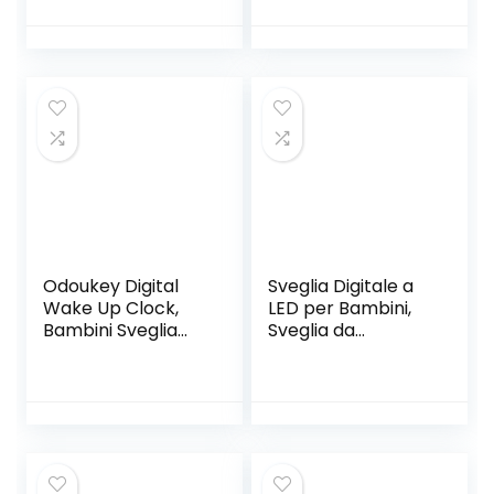
da comodino, luce
luce notturna e
notturna con
funzione “Off-to-
funzione snooze,
Bed”
timer e
temperatura
timer, sveglia per
bambini, ragazzi e
ragazze (blu)
Odoukey Digital
Sveglia Digitale a
Wake Up Clock,
LED per Bambini,
Bambini Sveglia
Sveglia da
Sveglie Notte Luce
Comodino
Notturna Digitale
Silenziosa con
LED Digitale
Temperatura
Svegliata Orologio
Interna, con
con Calendario a
Funzione di Snooze
Temperatura
Luce Notturna
Interna Controllo
Colorata