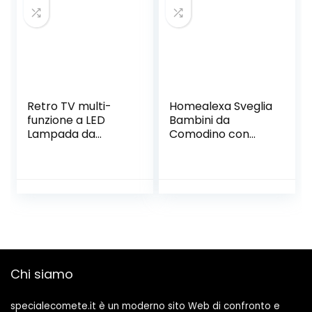
Touch Touch per
Temporizzata, per
Bambini Blu
Camera da Letto
Ufficio (Verde)
Retro TV multi-
Homealexa Sveglia
funzione a LED
Bambini da
Lampada da
Comodino con
tavolo, sveglia è
Temperatura LED
una luce sveglia,
con 2 Allarme, 6
luce notturna
suonerie, Luce
portatile, USB di
Notturna, Funzione
ricarica con
Snooze, Timer,
l’interruttore
Lampada Orologio
Alarm Clock luce
da Tavolo Sveglia
di notte (Color :
USB Ricaricare
Red)
12/24 Ore(Rosa)
Chi siamo
specialecomete.it è un moderno sito Web di confronto e