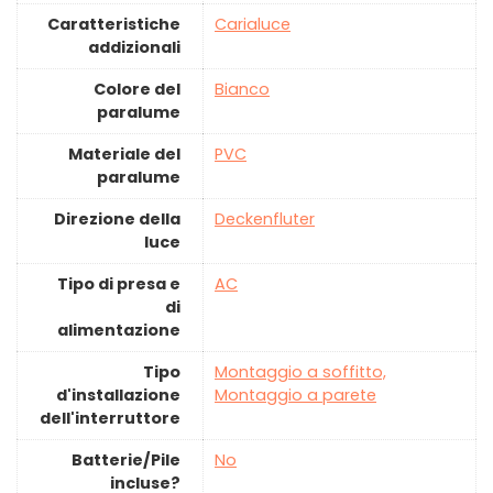
Caratteristiche
‎Carialuce
addizionali
Colore del
‎Bianco
paralume
Materiale del
‎PVC
paralume
Direzione della
‎Deckenfluter
luce
Tipo di presa e
‎AC
di
alimentazione
Tipo
‎Montaggio a soffitto,
d'installazione
Montaggio a parete
dell'interruttore
Batterie/Pile
‎No
incluse?