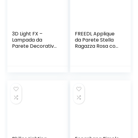
Per Ragazza E
Ragazzo,Bianca
3D Light FX –
FREEDL Applique
Lampada da
da Parete Stella
Parete Decorativa
Ragazza Rosa con
a LED, a Forma di
Interruttore LED
Scudo di Capitan
Lampada da
America della
Parete Interno
Marvel
Camera da Letto 3
Colore Acrilico
Luce Notturna per
Ragazzo E Ragazza
Stanza Vivaio,Rosa