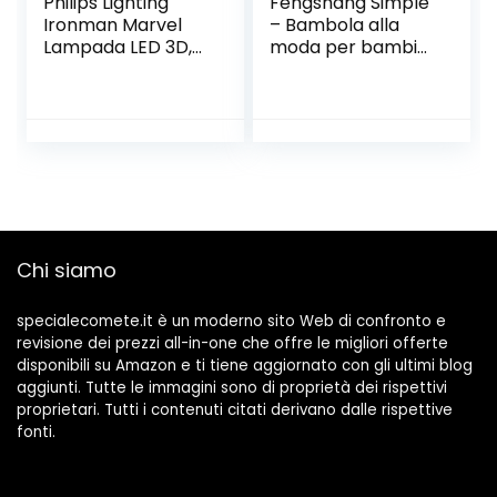
Philips Lighting
Fengshang Simple
Ironman Marvel
– Bambola alla
Lampada LED 3D,
moda per bambini,
Multicolore, 26 x 11
lampada da
x 17 cm
parete moderna,
soggiorno, camera
da letto, creativa,
comodino, luce da
parete, vacanze,
regalo di nozze
(Bianco-2)
Chi siamo
specialecomete.it è un moderno sito Web di confronto e
revisione dei prezzi all-in-one che offre le migliori offerte
disponibili su Amazon e ti tiene aggiornato con gli ultimi blog
aggiunti. Tutte le immagini sono di proprietà dei rispettivi
proprietari. Tutti i contenuti citati derivano dalle rispettive
fonti.