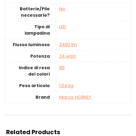
Batterie/Pile
‎No
necessarie?
Tipo di
‎LED
lampadina
Flusso luminoso
‎2400 lm
Potenza
‎24 watt
Indice di resa
80
dei colori
Peso articolo
‎1.04 kg
Brand
Marca: HORKEY
Related Products