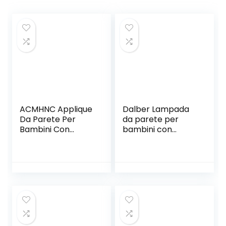
ACMHNC Applique
Dalber Lampada
Da Parete Per
da parete per
Bambini Con
bambini con
Interruttore E
nuvole Star Light
Spina, Moderna
Estrellas Blanco
Astronauta
Lampada Da
Parete Per
Cameretta Con
Cavo 1,5 M,Deco
E27 Illuminazione
Da Parete Interni