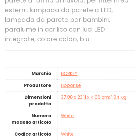
parete a forma di nuvola, per interni ed
esterni, lampada da parete a LED,
lampada da parete per bambini,
paralume in acrilico con luci LED
integrate, colore caldo, blu
Marchio
‎HORKEY
Produttore
‎Hoporise
Dimensioni
‎37.08 x 23.11 x 4.06 cm; 1.04 Kg
prodotto
Numero
White
modello articolo
Codice articolo
White