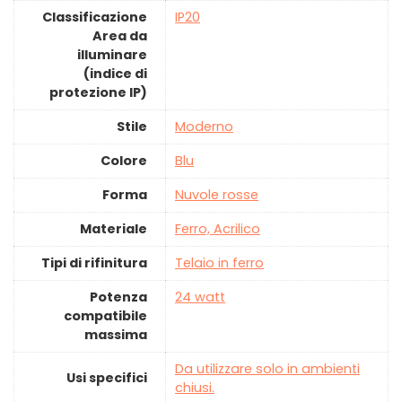
Classificazione
‎IP20
Area da
illuminare
(indice di
protezione IP)
Stile
‎Moderno
Colore
‎Blu
Forma
‎Nuvole rosse
Materiale
‎Ferro, Acrilico
Tipi di rifinitura
‎Telaio in ferro
Potenza
‎24 watt
compatibile
massima
‎Da utilizzare solo in ambienti
Usi specifici
chiusi.