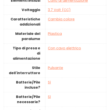
Elementi inclusi
‎Cavo di alimentazione
Voltaggio
‎3.7 Volt (CC)
Caratteristiche
‎Cambia colore
addizionali
Materiale del
‎Plastica
paralume
Tipo di presa e
‎Con cavo elettrico
di
alimentazione
Stile
‎Pulsante
dell'interruttore
Batterie/Pile
‎Sì
incluse?
Batterie/Pile
‎Sì
necessarie?