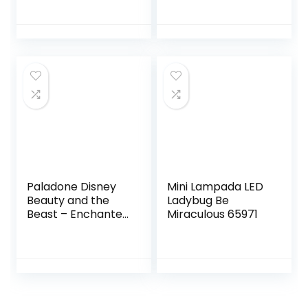
Lampada LED
x 30
Colorata con 13
Colori, Luminosità
Regolabile, 3 Modi
d’Illuminazione,
Touch e
Telecomando,
Batteria
Ricaricabile,
Marrone Chiaro
Paladone Disney
Mini Lampada LED
Beauty and the
Ladybug Be
Beast – Enchanted
Miraculous 65971
Rose Light
(PP4344DPV2)