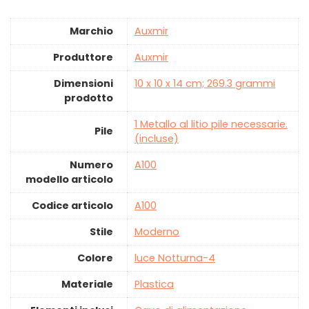
Marchio
‎Auxmir
Produttore
‎Auxmir
Dimensioni
‎10 x 10 x 14 cm; 269.3 grammi
prodotto
‎1 Metallo al litio pile necessarie.
Pile
(incluse)
Numero
‎A100
modello articolo
Codice articolo
‎A100
Stile
‎Moderno
Colore
‎‎luce Notturna-4
Materiale
‎Plastica