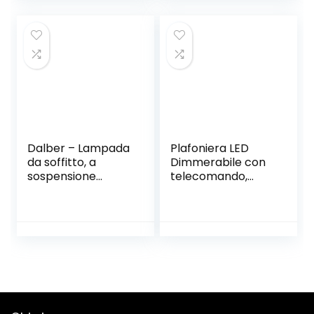
Dalber – Lampada
Plafoniera LED
da soffitto, a
Dimmerabile con
sospensione
telecomando,
quadrata, motivo:
Moderna
luna,Colore Grigio
Cameretta
Lampada con
proiezione a stella,
6 teste Disegno
Plafoniera 3000-
6500K per
Soggiorno,
Cameretta