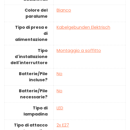
Colore del
‎Bianco
paralume
Tipo di presa e
‎Kabelgebunden Elektrisch
di
alimentazione
Tipo
‎Montaggio a soffitto
d'installazione
dell'interruttore
Batterie/Pile
‎No
incluse?
Batterie/Pile
‎No
necessarie?
Tipo di
‎LED
lampadina
Tipo di attacco
‎2x E27