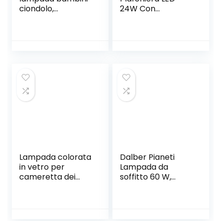
ciondolo,
24W Con
multicolore, led no
Telecomando I
incluida, plastica
Bianco I Plafoniera
Cameretta
Bambini I Piatto 4,5
cm I Ø 30cm I
Dimmerabile e
temperatura
colore regolabile
in continuo 3000-
6500K
Lampada colorata
Dalber Pianeti
in vetro per
Lampada da
cameretta dei
soffitto 60 W,
bambini con
Multicolore, 250 x
animali dello zoo
330 x 330
30 cm 2 lampadine
E27 non incluse