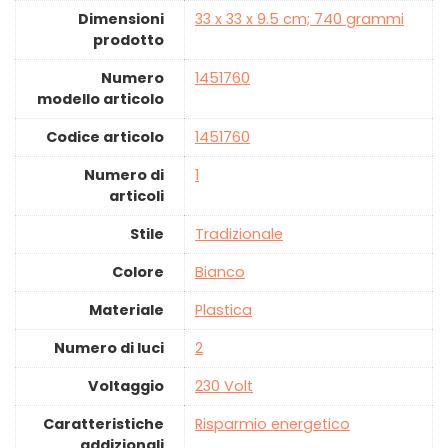
Dimensioni
‎33 x 33 x 9.5 cm; 740 grammi
prodotto
Numero
‎1451760
modello articolo
Codice articolo
‎1451760
Numero di
‎1
articoli
Stile
‎Tradizionale
Colore
‎Bianco
Materiale
‎Plastica
Numero di luci
‎2
Voltaggio
‎230 Volt
Caratteristiche
‎Risparmio energetico
addizionali