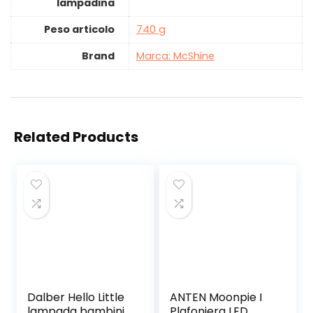
lampadina
Peso articolo
‎740 g
Brand
Marca: McShine
Related Products
Dalber Hello Little
ANTEN Moonpie I
lampada bambini
Plafoniera LED