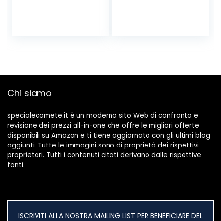
Legno, Luci Bambini
Multicolore, 24 x 32
Palloncini, Luci A
x 21.5
Sospensione,
Lampada A
Sospensione,
Plafoniere, Bambini
Cameretta,
Camere Da Letto,
Aule, Soggiorni (8
Chi siamo
Palloncino)
specialecomete.it è un moderno sito Web di confronto e
revisione dei prezzi all-in-one che offre le migliori offerte
disponibili su Amazon e ti tiene aggiornato con gli ultimi blog
aggiunti. Tutte le immagini sono di proprietà dei rispettivi
proprietari. Tutti i contenuti citati derivano dalle rispettive
fonti.
ISCRIVITI ALLA NOSTRA MAILING LIST PER BENEFICIARE DEL