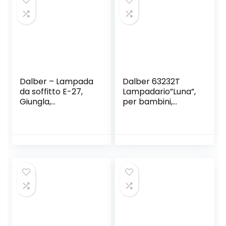
Dalber – Lampada
Dalber 63232T
da soffitto E-27,
Lampadario”Luna”,
Giungla,
per bambini,
Multicolore, 39 x 39
Colore Blu,
x 20
lampadina a
incandescenza,
plastica