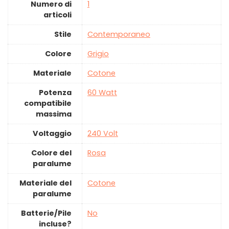
Numero di
‎1
articoli
Stile
‎Contemporaneo
Colore
‎Grigio
Materiale
‎Cotone
Potenza
‎60 Watt
compatibile
massima
Voltaggio
‎240 Volt
Colore del
‎Rosa
paralume
Materiale del
‎Cotone
paralume
Batterie/Pile
‎No
incluse?