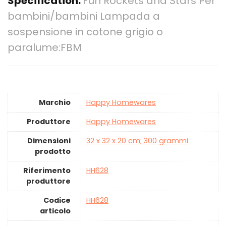
Specification:
Fun Rockets and Stars Per
bambini/bambini Lampada a
sospensione in cotone grigio o
paralume:FBM
Marchio
‎Happy Homewares
Produttore
‎Happy Homewares
Dimensioni
‎32 x 32 x 20 cm; 300 grammi
prodotto
Riferimento
‎HH628
produttore
Codice
‎HH628
articolo