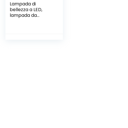
Lampada di
bellezza a LED,
lampada da
scrivania per
lampada da
tatuaggio con
fascetta, per
estensioni ciglia
manicure per
sopracciglia
tatuaggio