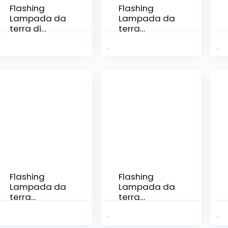
Flashing
Flashing
Lampada da
Lampada da
terra di
terra
cristallo
lampada
Design
Hotel Loft
Paralume
Deco
Soggiorno
Lampade da
Lights Lights
terra for
Decorazioni
soggiorno
camera da
Fiori Stand
letto Loft
Light
Deco (Color :
Restaurant
B, Size : As
(Color : A,
the picture
Size : 27 *
shows)
150CM)
Flashing
Flashing
Lampada da
Lampada da
terra
terra
soggiorno
Stampa 3D
Teahouse
Lampade
Lampada da
LED