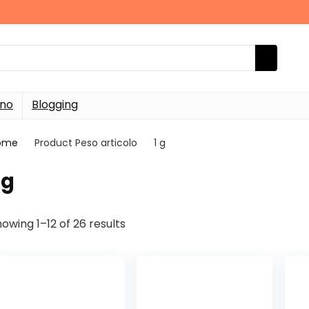
rno
Blogging
ome
Product Peso articolo
‎1 g
1 g
owing 1–12 of 26 results