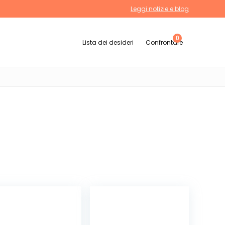
Leggi notizie e blog
0
Lista dei desideri
Confrontare