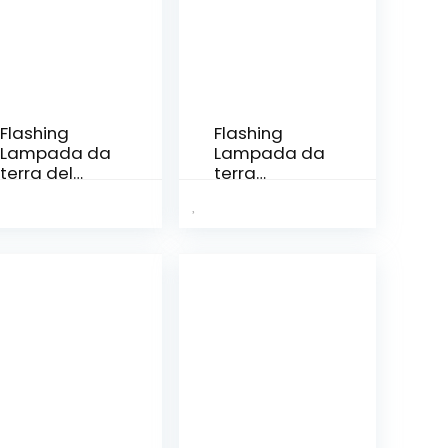
Flashing
Flashing
Lampada da
Lampada da
terra del
terra
tribunale
dell’albero
vintage for
LED
soggiorno
Lampade da
decorazione
terra
moderna
angolari
retro
Lampada da
lampada da
terra divano
terra
for
decorazioni
soggiorno
indoor (Color
Camera da
: C, Size : As
letto indoor
the picture
(Color : B,
shows)
Size : As the