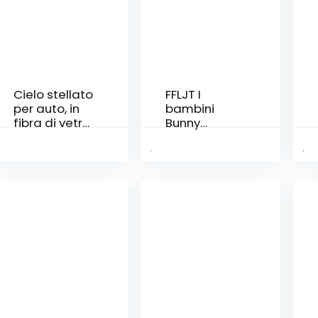
Cielo stellato
FFLJT I
per auto, in
bambini
fibra di vetro,
Bunny
cielo stellato,
sveglia
cielo stellato,
Orologio da
in fibra di
parete
vetro
sveglio di
luce di notte
orologio da
tavolo Wake
Up Coniglio
luce del
fumetto
Comodino
lampada
(Color : Pink)