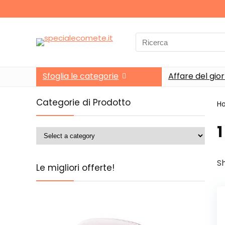
Search
for:
Sfoglia le categorie
Affare del gio
Categorie di Prodotto
H
‎
Sh
Le migliori offerte!