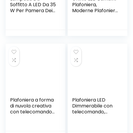
Soffitto A LED Da 35
Plafoniera,
W Per Pamera Dei
Moderne Plafoniere
Bambini, A Forma
da Incasso con
Di Aeroplano,
Telecomando, LED
Dimmerabile, Con
Cartoon Dolphin
Telecomando, 50 x
Lampada da
45 CM,2700-6500
Soffitto
K,Bianco E Legno
Illuminazione per
Accessori Lampada
Camera dei
Da Soffitto
Bambini Camera
da letto Soggiorno
Studio
Plafoniera a forma
Plafoniera LED
di nuvola creativa
Dimmerabile con
con telecomando
telecomando,
dimmerabile,
Moderna
plafoniera in
Cameretta
acrilico da incasso
Lampada con