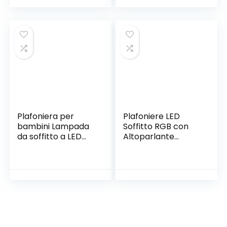
per soggiorno,
proiezione a stella,
camera da letto,
6 teste Disegno
corridoio e camera
Plafoniera 3000-
dei bambini, 52 cm
6500K per
(20,5 in) 36 W
Soggiorno,
Cameretta
Bambini, Camera
da Letto
Plafoniera per
Plafoniere LED
bambini Lampada
Soffitto RGB con
da soffitto a LED
Altoparlante
Cameretta per
Bluetooth, 60W
bambini,
RGB 5450LM
Skateboard Luci da
Dimmerabile
soffitto per
Lampada da
Bambini RGB
Soffitto con
Ragazze,
Telecomando e
Lampadario per
Controllo APP per
Camerette Ragazzi
Camera da letto,