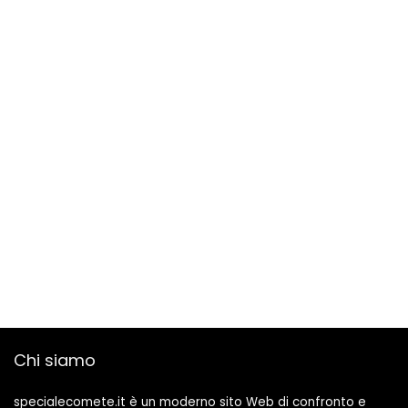
con
Camera dei
Telecomando/APP,
Bambini, Ø38cm
L60cm 32W
Chi siamo
specialecomete.it è un moderno sito Web di confronto e